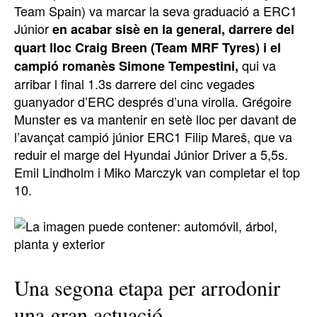
Team Spain) va marcar la seva graduació a ERC1
Júnior
en acabar sisè en la general, darrere del
quart lloc Craig Breen (Team MRF Tyres) i el
qui va
campió romanès Simone Tempestini,
arribar l final 1.3s darrere del cinc vegades
guanyador d’ERC després d’una virolla. Grégoire
Munster es va mantenir en setè lloc per davant de
l’avançat campió júnior ERC1 Filip Mareš, que va
reduir el marge del Hyundai Júnior Driver a 5,5s.
Emil Lindholm i Miko Marczyk van completar el top
10.
Una segona etapa per arrodonir
una gran actuació