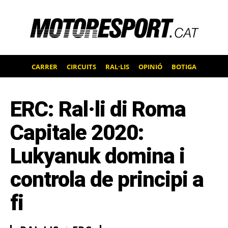
CARRER
CIRCUITS
RAL·LIS
OPINIÓ
BOTIGA
ERC: Ral·li di Roma
Capitale 2020:
Lukyanuk domina i
controla de principi a
fi