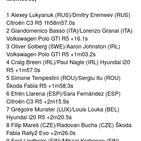
1 Alexey Lukyanuk (RUS)/Dmitry Eremeev (RUS)
Citroën C3 R5 1h58m57.0s
2 Giandomenico Basso (ITA)/Lorenzo Granai (ITA)
Volkswagen Polo GTI R5 +16.1s
3 Oliver Solberg (SWE)/Aaron Johnston (IRL)
Volkswagen Polo GTI R5 +1m03.2s
4 Craig Breen (IRL)/Paul Nagle (IRL) Hyundai i20
R5 +1m57.0s
5 Simone Tempestini (ROU)/Sergiu Itu (ROU)
Škoda Fabia R5 +1m58.3s
6 Efrén Llarena (ESP)/Sara Fernández (ESP)
Citroën C3 R5 +2m15.9s
7 Grégoire Munster (LUX)/Louis Louka (BEL)
Hyundai i20 R5 +2m20.5s
8 Filip Mareš (CZE)/Radovan Bucha (CZE) Škoda
Fabia Rally2 Evo +2m26.0s
9 Emil Lindholm (FIN)/Mikael Korhonen (FIN)