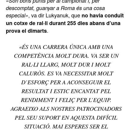
«Són bons punts per al campionat i, per
descomptat, guanyar a Roma és una cosa
, va dir Lukyanuk, que
especial»
no havia conduït
un cotxe de ral·li durant 255 dies abans d’una
.
prova el dimarts
«ÉS UNA CARRERA ÚNICA AMB UNA
COMPETÈNCIA MOLT DURA. VA SER UN
RAL·LI LLARG, MOLT DUR I MOLT
CALURÒS. ES VA NECESSITAR MOLT
D’ESFORÇ PER A ACONSEGUIR EL
RESULTAT I ESTIC ENCANTAT PEL
RENDIMENT I FELIÇ PER L’EQUIP.
AGRAEIXO ALS NOSTRES PATROCINADORS
PEL SEU SUPORT EN AQUESTA DIFÍCIL
SITUACIÓ. MAI ESPERES SER EL