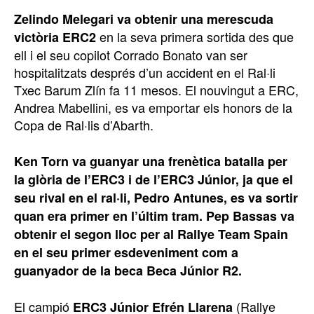
Zelindo Melegari va obtenir una merescuda
en la seva primera sortida des que
victòria ERC2
ell i el seu copilot Corrado Bonato van ser
hospitalitzats després d’un accident en el Ral·li
Txec Barum Zlín fa 11 mesos. El nouvingut a ERC,
Andrea Mabellini, es va emportar els honors de la
Copa de Ral·lis d’Abarth.
Ken Torn va guanyar una frenètica batalla per
la glòria de l’ERC3 i de l’ERC3 Júnior, ja que el
seu rival en el ral·li, Pedro Antunes, es va sortir
quan era primer en l’últim tram.
Pep Bassas va
obtenir el segon lloc per al Rallye Team Spain
en el seu primer esdeveniment com a
guanyador de la beca Beca Júnior R2.
El campió
(Rallye
ERC3 Júnior Efrén Llarena