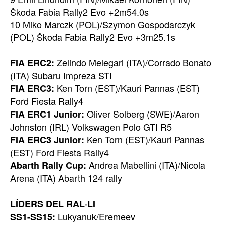
Škoda Fabia Rally2 Evo +2m54.0s
10 Miko Marczk (POL)/Szymon Gospodarczyk
(POL) Škoda Fabia Rally2 Evo +3m25.1s
Zelindo Melegari (ITA)/Corrado Bonato
FIA ERC2:
(ITA) Subaru Impreza STI
Ken Torn (EST)/Kauri Pannas (EST)
FIA ERC3:
Ford Fiesta Rally4
Oliver Solberg (SWE)/Aaron
FIA ERC1 Junior:
Johnston (IRL) Volkswagen Polo GTI R5
Ken Torn (EST)/Kauri Pannas
FIA ERC3 Junior:
(EST) Ford Fiesta Rally4
Andrea Mabellini (ITA)/Nicola
Abarth Rally Cup:
Arena (ITA) Abarth 124 rally
LÍDERS DEL RAL·LI
Lukyanuk/Eremeev
SS1-SS15: