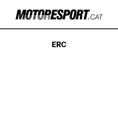
ERC
CATALÀ
CERA
CERT
HISTÒRICS
RAID