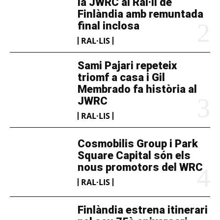
la JWRC al Ral·li de
Finlàndia amb remuntada
final inclosa
RAL·LIS
Sami Pajari repeteix
triomf a casa i Gil
Membrado fa història al
JWRC
RAL·LIS
Cosmobilis Group i Park
Square Capital són els
nous promotors del WRC
RAL·LIS
Finlàndia estrena itinerari