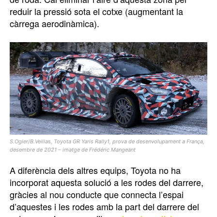
reduir la pressió sota el cotxe (augmentant la
càrrega aerodinàmica).
S.Ogier/B.Veillas, Toyota GR Yaris Rally1, prova de desenvolupament a França,
desembre de 2021 – imatge de Frédéric Mangeant
A diferència dels altres equips, Toyota no ha
incorporat aquesta solució a les rodes del darrere,
gràcies al nou conducte que connecta l’espai
d’aquestes i les rodes amb la part del darrere del