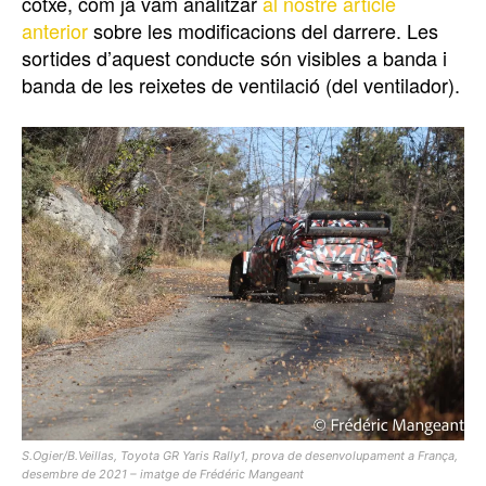
cotxe, com ja vam analitzar
al nostre article
anterior
sobre les modificacions del darrere. Les
sortides d’aquest conducte són visibles a banda i
banda de les reixetes de ventilació (del ventilador).
S.Ogier/B.Veillas, Toyota GR Yaris Rally1, prova de desenvolupament a França,
desembre de 2021 – imatge de Frédéric Mangeant