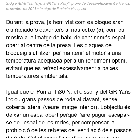
S.Ogier/B.Veillas, Toyota GR Yaris Rally1, prova de desenvolupament a França,
desembre de 2021 – imatge de Frédéric Mangeant
Durant la prova, ja hem vist com es bloquejaran
els radiadors davanters al nou cotxe (5), com es
mostra a la imatge de baix, deixant només espai
obert al centre de la presa. Les plaques de
bloqueig s’utilitzen per mantenir el motor a una
temperatura adequada per a un rendiment òptim,
evitant que es refredi excessivament a baixes
temperatures ambientals.
Igual que el Puma i l’i30 N, el disseny del GR Yaris
inclou grans passos de roda al davant, sense
coberta lateral (veure imatge inferior). L’objectiu és
deixar un espai obert perquè l’aire pugui escapar-
se de l’espai de les rodes, per compensar la
prohibició de les reixetes de ventilació dels passos
de roda. Cal eliminar l’aire d’aquesta zona per