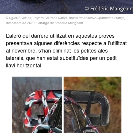
S.Ogier/B.Veillas, Toyota GR Yaris Rally1, prova de desenvolupament a França,
desembre de 2021 – imatge de Frédéric Mangeant
L’aleró del darrere utilitzat en aquestes proves
presentava algunes diferències respecte a l’utilitzat
al novembre: s’han eliminat les petites ales
laterals, que han estat substituïdes per un petit
llavi horitzontal.