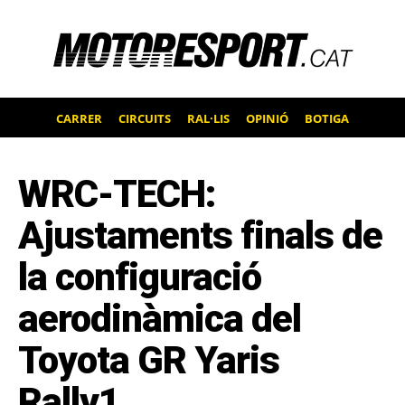
CARRER
CIRCUITS
RAL·LIS
OPINIÓ
BOTIGA
WRC-TECH:
Ajustaments finals de
la configuració
aerodinàmica del
Toyota GR Yaris
Rally1