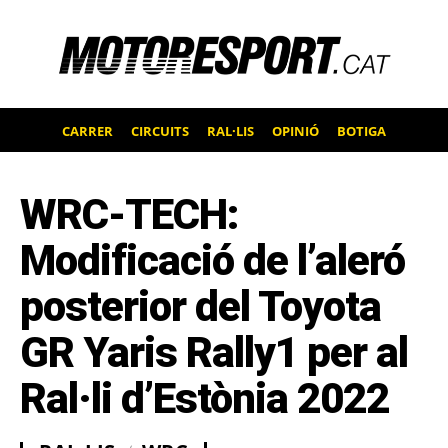
CARRER
CIRCUITS
RAL·LIS
OPINIÓ
BOTIGA
WRC-TECH:
Modificació de l’aleró
posterior del Toyota
GR Yaris Rally1 per al
Ral·li d’Estònia 2022