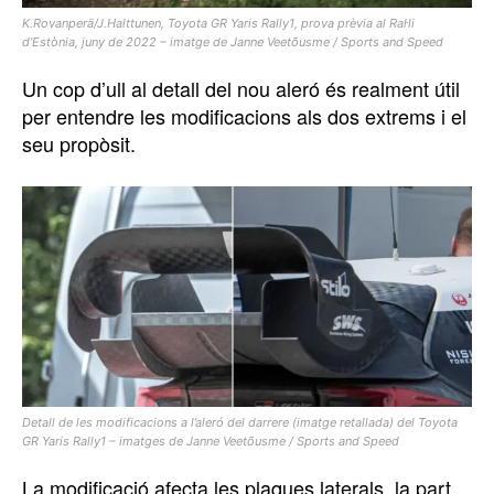
K.Rovanperä/J.Halttunen, Toyota GR Yaris Rally1, prova prèvia al Ral·li
d’Estònia, juny de 2022 – imatge de Janne Veetõusme / Sports and Speed
Un cop d’ull al detall del nou aleró és realment útil
per entendre les modificacions als dos extrems i el
seu propòsit.
Detall de les modificacions a l’aleró del darrere (imatge retallada) del Toyota
GR Yaris Rally1 – imatges de Janne Veetõusme / Sports and Speed
La modificació afecta les plaques laterals, la part