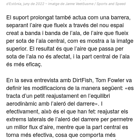
d’Estònia, juny de 2022 – imatge de Janne Veetõusme / Sports and Speed
El suport prolongat també actua com una barrera,
separant l’aire que flueix a través del nou espai
creat a banda i banda de l’ala, de l’aire que flueix
per sota de l’ala central, com es mostra a la imatge
superior. El resultat és que l’aire que passa per
sota de l’ala no és afectat, i la part central de l’ala
és més eficaç.
En la seva entrevista amb DirtFish, Tom Fowler va
definir les modificacions de la manera següent: «es
tracta d’un petit reajustament en l’equilibri
aerodinàmic amb l’aleró del darrere». I
efectivament, això és el que han fet: reajustar els
extrems laterals de l’aleró del darrere per permetre
un millor flux d’aire, mentre que la part central es
torna més efectiva, cosa que comporta més