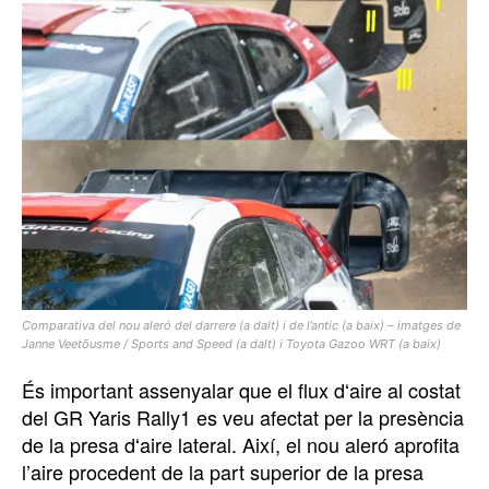
Comparativa del nou aleró del darrere (a dalt) i de l’antic (a baix) – imatges de
Janne Veetõusme / Sports and Speed ​​(a dalt) i Toyota Gazoo WRT (a baix)
És important assenyalar que el flux dʻaire al costat
del GR Yaris Rally1 es veu afectat per la presència
de la presa dʻaire lateral. Així, el nou aleró aprofita
l’aire procedent de la part superior de la presa