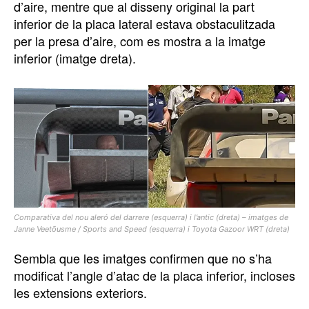
d’aire, mentre que al disseny original la part
inferior de la placa lateral estava obstaculitzada
per la presa d’aire, com es mostra a la imatge
inferior (imatge dreta).
Comparativa del nou aleró del darrere (esquerra) i l’antic (dreta) – imatges de
Janne Veetõusme / Sports and Speed ​​(esquerra) i Toyota Gazoor WRT (dreta)
Sembla que les imatges confirmen que no s’ha
modificat l’angle d’atac de la placa inferior, incloses
les extensions exteriors.