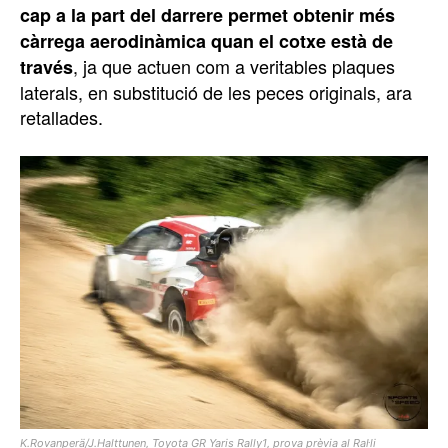
cap a la part del darrere permet obtenir més
càrrega aerodinàmica quan el cotxe està de
, ja que actuen com a veritables plaques
través
laterals, en substitució de les peces originals, ara
retallades.
K.Rovanperä/J.Halttunen, Toyota GR Yaris Rally1, prova prèvia al Ral·li