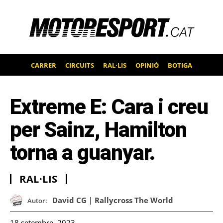
CARRER
CIRCUITS
RAL·LIS
OPINIÓ
BOTIGA
Extreme E: Cara i creu
per Sainz, Hamilton
torna a guanyar.
RAL·LIS
David CG | Rallycross The World
Autor:
18 setembre, 2023