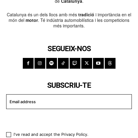
de
Catalunya
.
Catalunya és un dels llocs amb més
tradició
i importància en el
món del
motor
. Té indústria automobilística i les competicions
més importants.
SEGUEIX-NOS
SUBSCRIU-TE
I WANT IN
I've read and accept the
Privacy Policy
.