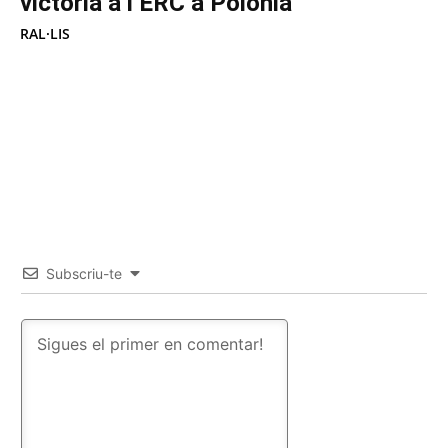
victòria a l’ERC a Polònia
RAL·LIS
Subscriu-te