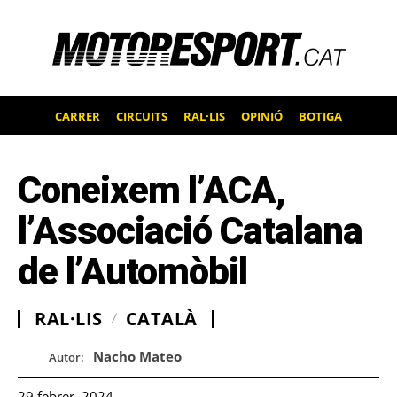
CARRER
CIRCUITS
RAL·LIS
OPINIÓ
BOTIGA
Coneixem l’ACA,
l’Associació Catalana
de l’Automòbil
RAL·LIS
CATALÀ
Nacho Mateo
Autor:
29 febrer, 2024