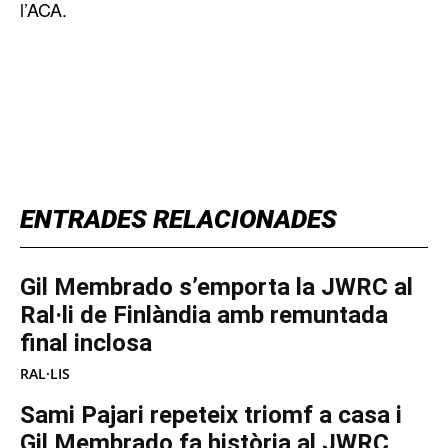
l’ACA.
TOP 5 THIS WEEK
ENTRADES RELACIONADES
Gil Membrado s’emporta la JWRC al
Ral·li de Finlàndia amb remuntada
final inclosa
RAL·LIS
Sami Pajari repeteix triomf a casa i
Gil Membrado fa història al JWRC