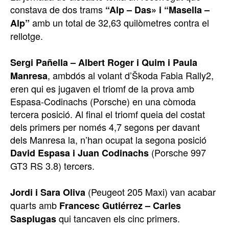
constava de dos trams
“Alp – Das» i “Masella –
amb un total de 32,63 quilòmetres contra el
Alp”
rellotge.
Sergi Pañella – Albert Roger i Quim i Paula
, ambdós al volant d’Škoda Fabia Rally2,
Manresa
eren qui es jugaven el triomf de la prova amb
Espasa-Codinachs (Porsche) en una còmoda
tercera posició. Al final el triomf queia del costat
dels primers per només 4,7 segons per davant
dels Manresa la, n’han ocupat la segona posició
(Porsche 997
David Espasa i Juan Codinachs
GT3 RS 3.8) tercers.
(Peugeot 205 Maxi) van acabar
Jordi i Sara Oliva
quarts amb
Francesc Gutiérrez – Carles
qui tancaven els cinc primers.
Sasplugas