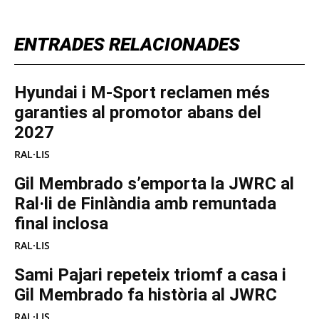
ENTRADES RELACIONADES
Hyundai i M-Sport reclamen més
garanties al promotor abans del
2027
RAL·LIS
Gil Membrado s’emporta la JWRC al
Ral·li de Finlàndia amb remuntada
final inclosa
RAL·LIS
Sami Pajari repeteix triomf a casa i
Gil Membrado fa història al JWRC
RAL·LIS