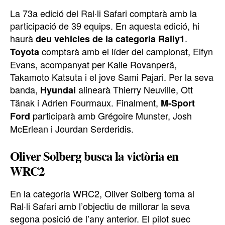
La 73a edició del Ral·li Safari comptarà amb la
participació de 39 equips. En aquesta edició, hi
haurà
.
deu vehicles de la categoria Rally1
comptarà amb el líder del campionat, Elfyn
Toyota
Evans, acompanyat per Kalle Rovanperä,
Takamoto Katsuta i el jove Sami Pajari. Per la seva
banda,
alinearà Thierry Neuville, Ott
Hyundai
Tänak i Adrien Fourmaux. Finalment,
M-Sport
participarà amb Grégoire Munster, Josh
Ford
McErlean i Jourdan Serderidis.
Oliver Solberg busca la victòria en
WRC2
En la categoria WRC2, Oliver Solberg torna al
Ral·li Safari amb l’objectiu de millorar la seva
segona posició de l’any anterior. El pilot suec