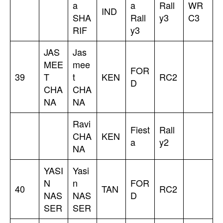
a
a
Rall
WR
IND
SHA
Rall
y3
C3
RIF
y3
JAS
Jas
MEE
mee
FOR
39
T
t
KEN
RC2
D
CHA
CHA
NA
NA
Ravi
Fiest
Rall
CHA
KEN
a
y2
NA
YASI
Yasi
N
n
FOR
40
TAN
RC2
NAS
NAS
D
SER
SER