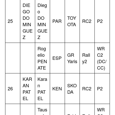
DIE
Dieg
GO
o
DO
DO
TOY
25
PAR
RC2
P2
MIN
MIN
OTA
GUE
GUE
Z
Z
Rog
WR
elio
GR
Rall
C2
ESP
PEN
Yaris
y2
(DC/
ATE
CC)
KAR
Kara
AN
n
SKO
26
KEN
RC2
P2
PAT
PAT
DA
EL
EL
Taus
WR