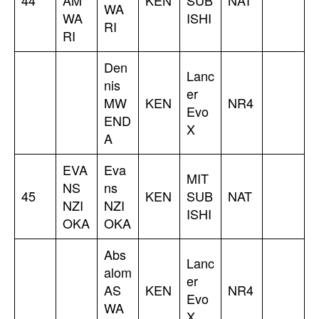
44
AM
KEN
SUB
NAT
WA
WA
ISHI
RI
RI
Den
Lanc
nis
er
MW
KEN
NR4
Evo
END
X
A
EVA
Eva
MIT
NS
ns
45
KEN
SUB
NAT
NZI
NZI
ISHI
OKA
OKA
Abs
Lanc
alom
er
AS
KEN
NR4
Evo
WA
X