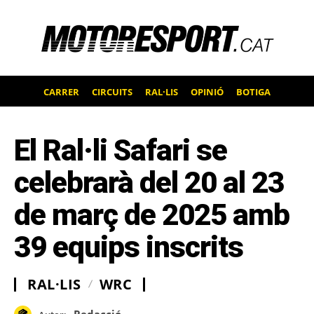
CARRER
CIRCUITS
RAL·LIS
OPINIÓ
BOTIGA
El Ral·li Safari se
celebrarà del 20 al 23
de març de 2025 amb
39 equips inscrits
RAL·LIS
WRC