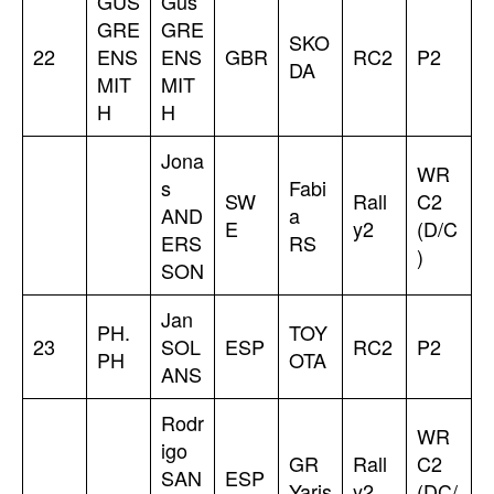
GUS
Gus
GRE
GRE
SKO
22
ENS
ENS
GBR
RC2
P2
DA
MIT
MIT
H
H
Jona
WR
s
Fabi
SW
Rall
C2
AND
a
E
y2
(D/C
ERS
RS
)
SON
Jan
PH.
TOY
23
SOL
ESP
RC2
P2
PH
OTA
ANS
Rodr
WR
igo
GR
Rall
C2
SAN
ESP
Yaris
y2
(DC/