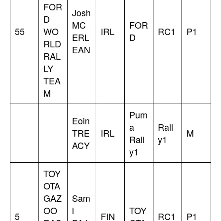
FOR
Josh
D
MC
FOR
55
WO
IRL
RC1
P1
ERL
D
RLD
EAN
RAL
LY
TEA
M
Pum
Eoin
a
Rall
TRE
IRL
M
Rall
y1
ACY
y1
TOY
OTA
GAZ
Sam
OO
i
TOY
5
FIN
RC1
P1