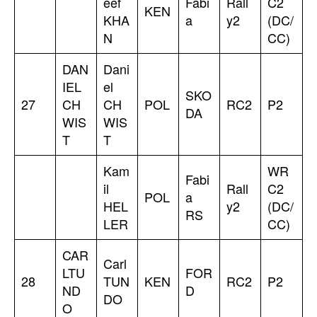
eef
Fabi
Rall
C2
KEN
KHA
a
y2
(DC/
N
CC)
DAN
Dani
IEL
el
SKO
27
CH
CH
POL
RC2
P2
DA
WIS
WIS
T
T
Kam
WR
Fabi
il
Rall
C2
POL
a
HEL
y2
(DC/
RS
LER
CC)
CAR
Carl
LTU
FOR
28
TUN
KEN
RC2
P2
ND
D
DO
O