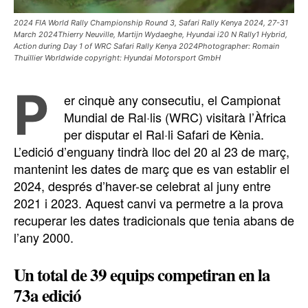
2024 FIA World Rally Championship Round 3, Safari Rally Kenya 2024, 27-31
March 2024Thierry Neuville, Martijn Wydaeghe, Hyundai i20 N Rally1 Hybrid,
Action during Day 1 of WRC Safari Rally Kenya 2024Photographer: Romain
Thuillier Worldwide copyright: Hyundai Motorsport GmbH
P
er cinquè any consecutiu, el Campionat
Mundial de Ral·lis (WRC) visitarà l’Àfrica
per disputar el Ral·li Safari de Kènia.
L’edició d’enguany tindrà lloc del 20 al 23 de març,
mantenint les dates de març que es van establir el
2024, després d’haver-se celebrat al juny entre
2021 i 2023. Aquest canvi va permetre a la prova
recuperar les dates tradicionals que tenia abans de
l’any 2000.
Un total de 39 equips competiran en la
73a edició