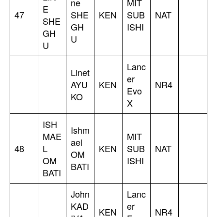
ne
MIT
E
47
SHE
KEN
SUB
NAT
SHE
GH
ISHI
GH
U
U
Lanc
Linet
er
AYU
KEN
NR4
Evo
KO
X
ISH
Ishm
MAE
MIT
ael
48
L
KEN
SUB
NAT
OM
OM
ISHI
BATI
BATI
John
Lanc
KAD
er
KEN
NR4