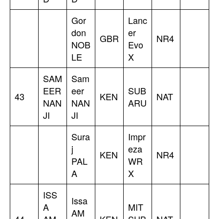
Gor
Lanc
don
er
GBR
NR4
NOB
Evo
LE
X
SAM
Sam
EER
eer
SUB
43
KEN
NAT
NAN
NAN
ARU
JI
JI
Sura
Impr
j
eza
KEN
NR4
PAL
WR
A
X
ISS
Issa
A
MIT
AM