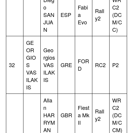
o
Fabi
C2
Rall
SAN
ESP
a
(DC
y2
JUA
Evo
M/C
N
C)
GE
OR
Geo
GIO
rgios
FOR
32
S
VAS
GRE
RC2
P2
D
VAS
ILAK
ILAK
IS
IS
Alla
WR
n
Fiest
C2
Rall
HAR
GBR
a Mk
(DC
y2
RYM
II
M/C
AN
CM)