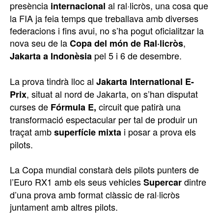
presència
al ral·licròs, una cosa que
internacional
la FIA ja feia temps que treballava amb diverses
federacions i fins avui, no s’ha pogut oficialitzar la
nova seu de la
,
Copa del món de Ral·licròs
pel 5 i 6 de desembre.
Jakarta a Indonèsia
La prova tindrà lloc al
Jakarta International E-
, situat al nord de Jakarta, on s’han disputat
Prix
curses de
circuit que patirà una
Fórmula E,
transformació espectacular per tal de produir un
traçat amb
i posar a prova els
superfície mixta
pilots.
La Copa mundial constarà dels pilots punters de
l’Euro RX1 amb els seus vehicles
dintre
Supercar
d’una prova amb format clàssic de ral·licròs
juntament amb altres pilots.