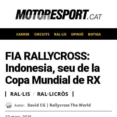
CARRER
CIRCUITS
RAL·LIS
OPINIÓ
BOTIGA
FIA RALLYCROSS:
Indonesia, seu de la
Copa Mundial de RX
RAL·LIS
RAL·LICRÒS
David CG | Rallycross The World
Autor:
10 març, 2026