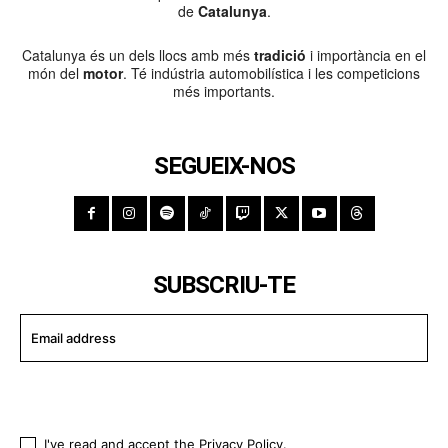
de
Catalunya
.
Catalunya és un dels llocs amb més
tradició
i importància en el
món del
motor
. Té indústria automobilística i les competicions
més importants.
SEGUEIX-NOS
SUBSCRIU-TE
I WANT IN
I've read and accept the
Privacy Policy
.