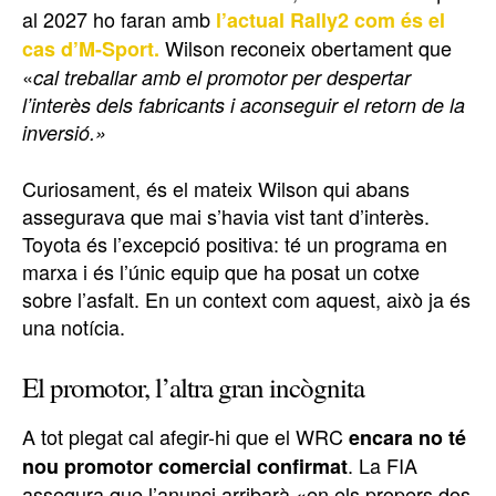
al 2027 ho faran amb
l’actual Rally2 com és el
Wilson reconeix obertament que
cas d’M-Sport.
«
cal treballar amb el promotor per despertar
l’interès dels fabricants i aconseguir el retorn de la
inversió.»
Curiosament, és el mateix Wilson qui abans
assegurava que mai s’havia vist tant d’interès.
Toyota és l’excepció positiva: té un programa en
marxa i és l’únic equip que ha posat un cotxe
sobre l’asfalt. En un context com aquest, això ja és
una notícia.
El promotor, l’altra gran incògnita
A tot plegat cal afegir-hi que el WRC
encara no té
. La FIA
nou promotor comercial confirmat
assegura que l’anunci arribarà «en els propers dos