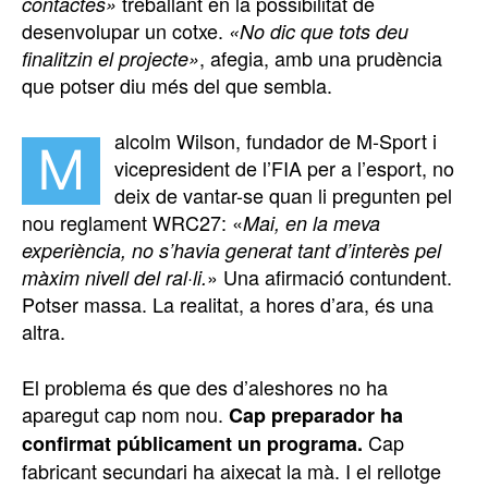
treballant en la possibilitat de
contactes»
desenvolupar un cotxe.
«No dic que tots deu
, afegia, amb una prudència
finalitzin el projecte»
que potser diu més del que sembla.
alcolm Wilson, fundador de M-Sport i
M
vicepresident de l’FIA per a l’esport, no
deix de vantar-se quan li pregunten pel
nou reglament WRC27: «
Mai, en la meva
experiència, no s’havia generat tant d’interès pel
» Una afirmació contundent.
màxim nivell del ral·li.
Potser massa. La realitat, a hores d’ara, és una
altra.
El problema és que des d’aleshores no ha
aparegut cap nom nou.
Cap preparador ha
Cap
confirmat públicament un programa.
fabricant secundari ha aixecat la mà. I el rellotge