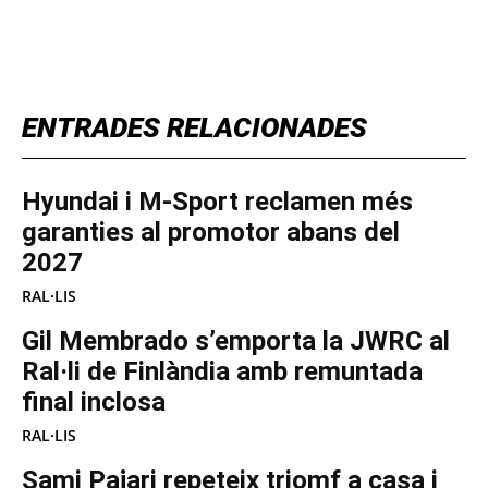
TOP 5 THIS WEEK
ENTRADES RELACIONADES
Hyundai i M-Sport reclamen més
garanties al promotor abans del
2027
RAL·LIS
Gil Membrado s’emporta la JWRC al
Ral·li de Finlàndia amb remuntada
final inclosa
RAL·LIS
Sami Pajari repeteix triomf a casa i