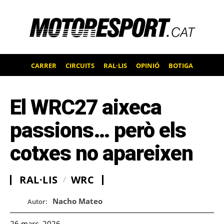
CARRER
CIRCUITS
RAL·LIS
OPINIÓ
BOTIGA
El WRC27 aixeca
passions… però els
cotxes no apareixen
RAL·LIS
WRC
Nacho Mateo
Autor:
26 març, 2026