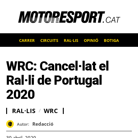
CARRER
CIRCUITS
RAL·LIS
OPINIÓ
BOTIGA
WRC: Cancel·lat el
Ral·li de Portugal
2020
RAL·LIS
WRC
Redacció
Autor:
30 abril, 2020