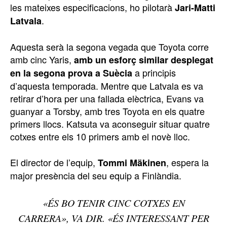
les mateixes especificacions, ho pilotarà
Jari-Matti
.
Latvala
Aquesta serà la segona vegada que Toyota corre
amb cinc Yaris,
amb un esforç similar desplegat
a principis
en la segona prova a Suècia
d’aquesta temporada. Mentre que Latvala es va
retirar d’hora per una fallada elèctrica, Evans va
guanyar a Torsby, amb tres Toyota en els quatre
primers llocs. Katsuta va aconseguir situar quatre
cotxes entre els 10 primers amb el novè lloc.
El director de l’equip,
, espera la
Tommi Mäkinen
major presència del seu equip a Finlàndia.
«ÉS BO TENIR CINC COTXES EN
CARRERA», VA DIR. «ÉS INTERESSANT PER