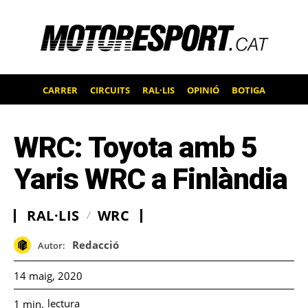
CARRER
CIRCUITS
RAL·LIS
OPINIÓ
BOTIGA
WRC: Toyota amb 5
Yaris WRC a Finlàndia
RAL·LIS
WRC
Redacció
Autor:
14 maig, 2020
lectura
1
min.