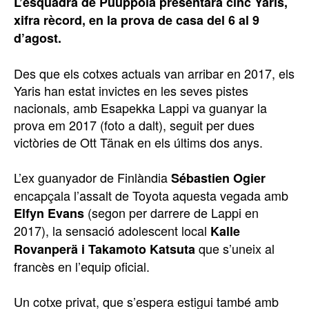
L’esquadra de Puuppola presentarà cinc Yaris,
xifra rècord, en la prova de casa del 6 al 9
d’agost.
Des que els cotxes actuals van arribar en 2017, els
Yaris han estat invictes en les seves pistes
nacionals, amb Esapekka Lappi va guanyar la
prova em 2017 (foto a dalt), seguit per dues
victòries de Ott Tänak en els últims dos anys.
L’ex guanyador de Finlàndia
Sébastien Ogier
encapçala l’assalt de Toyota aquesta vegada amb
(segon per darrere de Lappi en
Elfyn Evans
2017), la sensació adolescent local
Kalle
que s’uneix al
Rovanperä i Takamoto Katsuta
francès en l’equip oficial.
Un cotxe privat, que s’espera estigui també amb