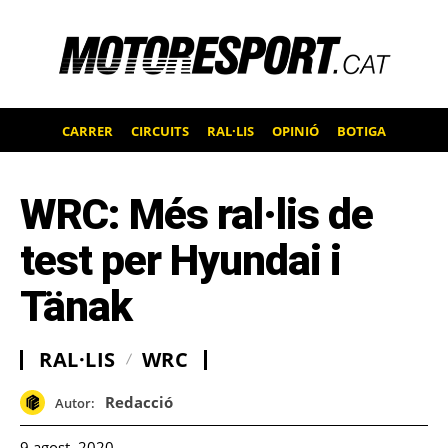
CARRER
CIRCUITS
RAL·LIS
OPINIÓ
BOTIGA
WRC: Més ral·lis de
test per Hyundai i
Tänak
RAL·LIS
WRC
Redacció
Autor:
9 agost, 2020