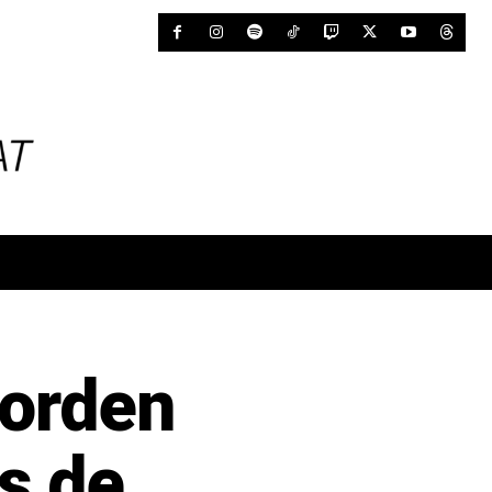
corden
s de