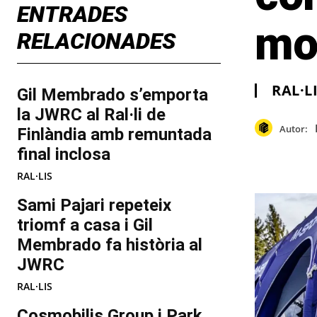
ENTRADES
mo
RELACIONADES
RAL·L
Gil Membrado s’emporta
la JWRC al Ral·li de
Autor:
Finlàndia amb remuntada
final inclosa
RAL·LIS
Sami Pajari repeteix
triomf a casa i Gil
Membrado fa història al
JWRC
RAL·LIS
Cosmobilis Group i Park