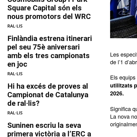
Square Capital són els
nous promotors del WRC
RAL·LIS
Finlàndia estrena itinerari
pel seu 75è aniversari
Les especi
amb els tres campionats
de l’1 d’ab
en joc
RAL·LIS
Els equips
utilitzats
Hi ha excés de proves al
2026.
Campionat de Catalunya
de ral·lis?
Significa 
RAL·LIS
La nova no
originalmen
Suninen escriu la seva
primera victòria a l’ERC a