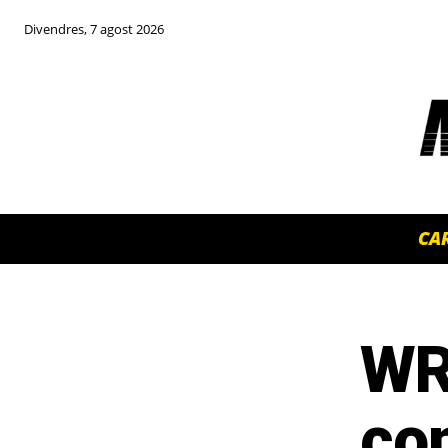
Divendres, 7 agost 2026
CA
WR
TOP 5 THIS WEEK
co