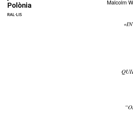
Malcolm Wi
Polònia
RAL·LIS
«IN
QUI
“O