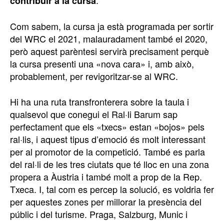
.
contribuir a la cursa
Com sabem, la cursa ja està programada per sortir
del WRC el 2021, malauradament també el 2020,
però aquest parèntesi servirà precisament perquè
la cursa presenti una «nova cara» i, amb això,
probablement, per revigoritzar-se al WRC.
Hi ha una ruta transfronterera sobre la taula i
qualsevol que conegui el Ral·li Barum sap
perfectament que els «txecs» estan «bojos» pels
ral·lis, i aquest tipus d’emoció és molt interessant
per al promotor de la competició. També es parla
del ral·li de les tres ciutats que té lloc en una zona
propera a Àustria i també molt a prop de la Rep.
Txeca. I, tal com es percep la solució, es voldria fer
per aquestes zones per millorar la presència del
públic i del turisme. Praga, Salzburg, Munic i