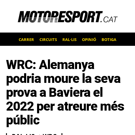
CARRER
CIRCUITS
RAL·LIS
OPINIÓ
BOTIGA
WRC: Alemanya
podria moure la seva
prova a Baviera el
2022 per atreure més
públic