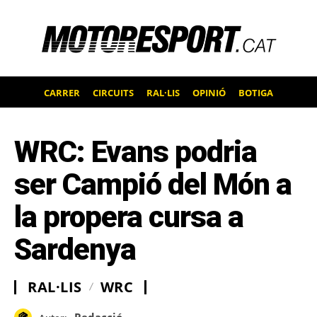
CARRER
CIRCUITS
RAL·LIS
OPINIÓ
BOTIGA
WRC: Evans podria
ser Campió del Món a
la propera cursa a
Sardenya
RAL·LIS
WRC