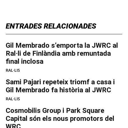
TOP 5 THIS WEEK
ENTRADES RELACIONADES
Gil Membrado s’emporta la JWRC al
Ral·li de Finlàndia amb remuntada
final inclosa
RAL·LIS
Sami Pajari repeteix triomf a casa i
Gil Membrado fa història al JWRC
RAL·LIS
Cosmobilis Group i Park Square
Capital són els nous promotors del
WRC