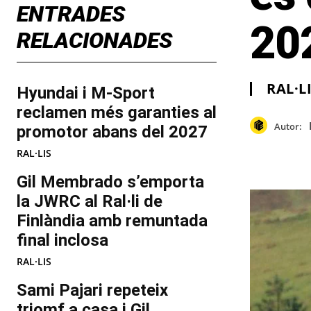
ENTRADES
20
RELACIONADES
RAL·L
Hyundai i M-Sport
reclamen més garanties al
Autor:
promotor abans del 2027
RAL·LIS
Gil Membrado s’emporta
la JWRC al Ral·li de
Finlàndia amb remuntada
final inclosa
RAL·LIS
Sami Pajari repeteix
triomf a casa i Gil