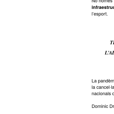
No només é
infraestru
l’esport.
T
L’A
La pandèmi
la cancel·
nacionals d
Dominic Dr