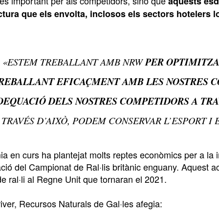
s important per als competidors, sinó que
aquests esd
ctura que els envolta, inclosos els sectors hotelers l
PER OPTIMITZ
«ESTEM TREBALLANT AMB NRW
REBALLANT EFICAÇMENT AMB LES NOSTRES C
DEQUACIÓ DELS NOSTRES COMPETIDORS A TRA
TRAVÉS D’AIXÒ, PODEM CONSERVAR L’ESPORT I
a en curs ha plantejat molts reptes econòmics per a la i
lació del Campionat de Ral·lis britànic enguany. Aquest 
e ral·li al Regne Unit que tornaran el 2021.
iver, Recursos Naturals de Gal·les afegia: