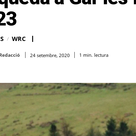
23
IS
WRC
Redacció
lectura
1
min.
24 setembre, 2020