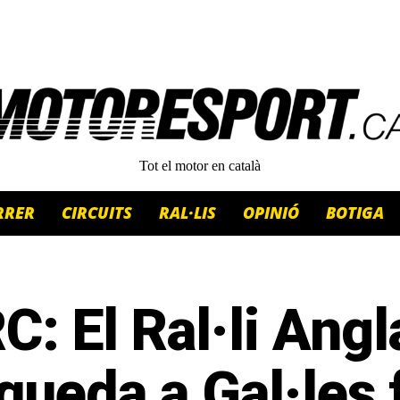
Tot el motor en català
RRER
CIRCUITS
RAL·LIS
OPINIÓ
BOTIGA
: El Ral·li Angl
queda a Gal·les f