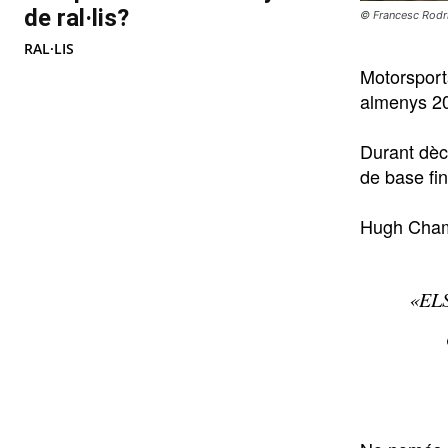
de ral·lis?
© Francesc Rodr
RAL·LIS
Motorsport
almenys 2
Durant dèc
de base fin
Hugh Chamb
«EL