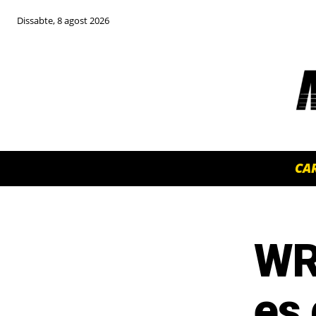
Dissabte, 8 agost 2026
CA
WRC
TOP 5 THIS WEEK
es 