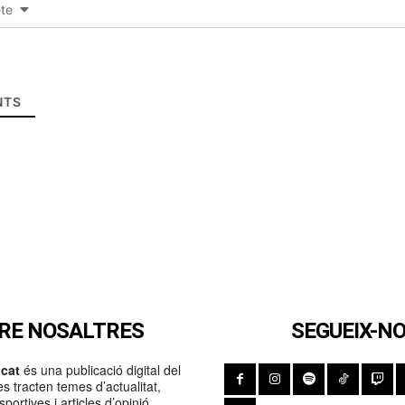
-te
TS
RE NOSALTRES
SEGUEIX-N
cat
és una publicació digital del
s tracten temes d’actualitat,
portives i articles d’opinió.