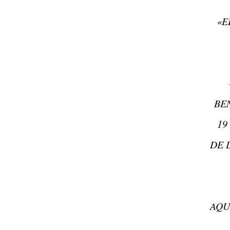
«E
BE
19
DE 
AQU