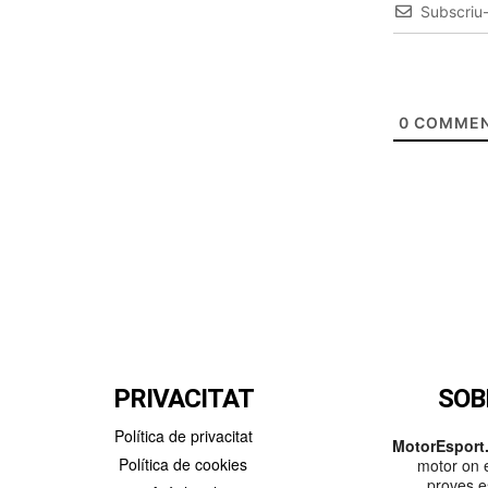
Subscriu
0
COMMEN
PRIVACITAT
SOB
Política de privacitat
MotorEsport.
Política de cookies
motor on e
proves es