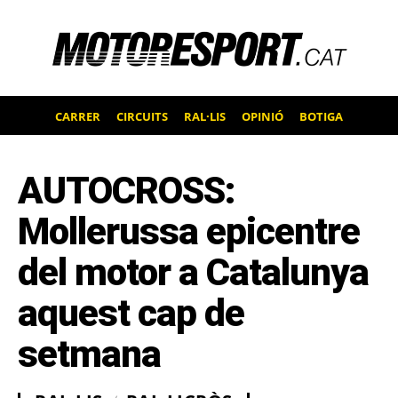
CARRER
CIRCUITS
RAL·LIS
OPINIÓ
BOTIGA
AUTOCROSS:
Mollerussa epicentre
del motor a Catalunya
aquest cap de
setmana