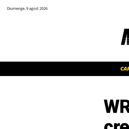
Diumenge, 9 agost 2026
CA
WR
TOP 5 THIS WEEK
cre