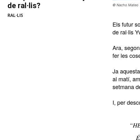
de ral·lis?
© Nacho Mateo
RAL·LIS
Els futur 
de ral·lis 
Ara, segon
fer les cos
Ja aquesta 
al matí, am
setmana de 
I, per desc
“HE
É