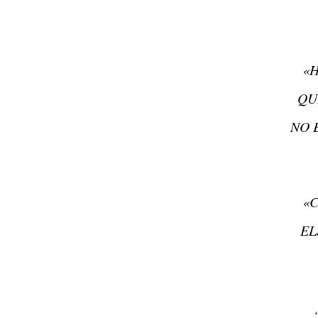
«H
QU
NO 
«C
EL