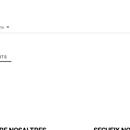
-te
TS