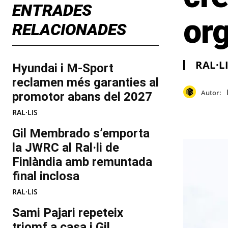
ENTRADES
or
RELACIONADES
RAL·L
Hyundai i M-Sport
reclamen més garanties al
Autor:
promotor abans del 2027
RAL·LIS
Gil Membrado s’emporta
la JWRC al Ral·li de
Finlàndia amb remuntada
final inclosa
RAL·LIS
Sami Pajari repeteix
triomf a casa i Gil