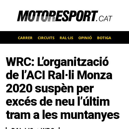
CARRER
CIRCUITS
RAL·LIS
OPINIÓ
BOTIGA
WRC: L’organització
de l’ACI Ral·li Monza
2020 suspèn per
excés de neu l’últim
tram a les muntanyes