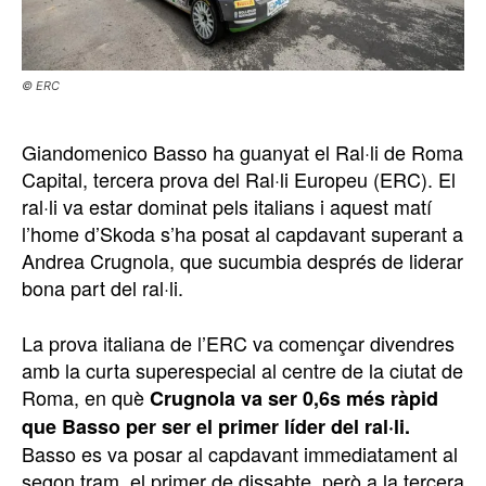
© ERC
Giandomenico Basso ha guanyat el Ral·li de Roma
Capital, tercera prova del Ral·li Europeu (ERC). El
ral·li va estar dominat pels italians i aquest matí
l’home d’Skoda s’ha posat al capdavant superant a
Andrea Crugnola, que sucumbia després de liderar
bona part del ral·li.
La prova italiana de l’ERC va començar divendres
amb la curta superespecial al centre de la ciutat de
Roma, en què
Crugnola va ser 0,6s més ràpid
que Basso per ser el primer líder del ral·li.
Basso es va posar al capdavant immediatament al
segon tram, el primer de dissabte, però a la tercera