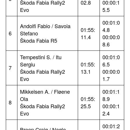
Škoda Fabia Rally2
02.8
00:00:1
Evo
5.5
00:01:0
Andolfi Fabio / Savoia
01:55:
4.8
6
Stefano
11.4
00:00:0
Škoda Fabia R5
8.6
Tempestini S. / Itu
00:01:0
Sergiu
01:55:
6.5
7
Škoda Fabia Rally2
13.1
00:00:0
Evo
1.7
Mikkelsen A. / Fløene
00:01:1
Ola
01:55:
8.9
8
Škoda Fabia Rally2
25.5
00:00:1
Evo
2.4
00:01:2
Breen Craig / Nagle