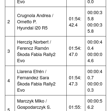
Evo
0.0
00:00:3
Crugnola Andrea /
01:54:
5.8
2
Ometto P.
42.4
00:00:3
Hyundai i20 R5
5.8
Herczig Norbert /
00:00:4
Ferencz Ramón
01:54:
0.4
3
Škoda Fabia Rally2
47.0
00:00:0
Evo
4.6
Llarena Efrén /
00:00:4
Fernandez Sara
01:54:
0.7
4
Škoda Fabia Rally2
47.3
00:00:0
Evo
0.3
Marczyk Miko /
00:00:5
Gospodarczyk S.
01:55:
6.2
5