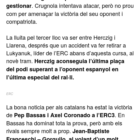
. Crugnola intentava atacar, però no prou
gestionar
com per amenaçar la victòria del seu oponent i
compatriota.
La lluita pel tercer lloc va ser entre Herczig i
Llarena, després que un accident va fer retirar a
Lukyanuk, líder de l’ERC abans d’aquesta cursa, al
novè tram.
Herczig aconseguia l’última plaça
del podi superant a l’oponent espanyol en
l’última especial del ral·li.
ERC
La bona noticia per als catalans ha estat la victòria
de
. En
Pep Bassas i Axel Coronado a l’ERC3
Bassas ha dominat tota la prova, però amb els
rivals sempre molt a prop.
Jean-Baptiste
Franceschi – Gorguilo, al volant d’un molt