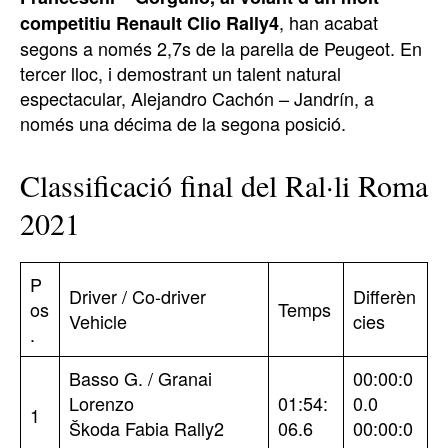
, han acabat
competitiu Renault Clio Rally4
segons a només 2,7s de la parella de Peugeot. En
tercer lloc, i demostrant un talent natural
espectacular, Alejandro Cachón – Jandrín, a
només una décima de la segona posició.
Classificació final del Ral·li Roma
2021
P
Driver / Co-driver
Differèn
os
Temps
Vehicle
cies
.
Basso G. / Granai
00:00:0
Lorenzo
01:54:
0.0
1
Škoda Fabia Rally2
06.6
00:00:0