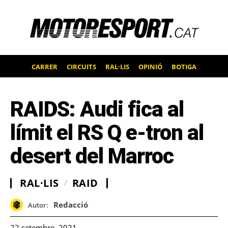
CARRER
CIRCUITS
RAL·LIS
OPINIÓ
BOTIGA
RAIDS: Audi fica al
límit el RS Q e-tron al
desert del Marroc
RAL·LIS
RAID
Redacció
Autor:
22 setembre, 2021