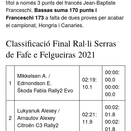
títol a només 3 punts del francés Jean-Baptiste
Franceschi.
Bassas suma 170 punts i
a falta de dues proves per acabar
Franceschi 173
el campionat, Hongria i Canaries.
Classificació Final Ral·li Serras
de Fafe e Felgueiras 2021
00:00:
Mikkelsen A. /
02:19:
00.0
1
Edmondson E.
10.1
00:00:
Škoda Fabia Rally2 Evo
00.0
00:02:
Lukyanuk Alexey /
02:21:
01.8
2
Arnautov Alexey
11.9
00:02:
Citroën C3 Rally2
01.8