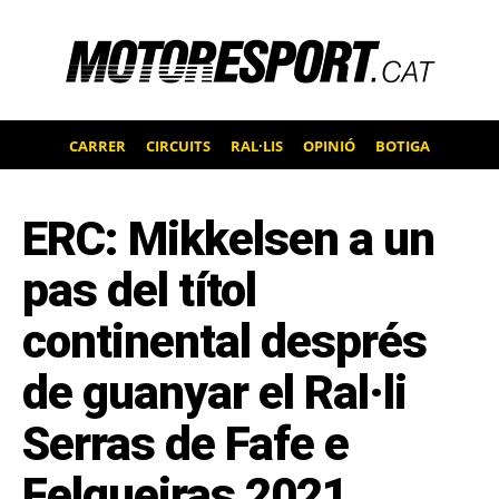
CARRER
CIRCUITS
RAL·LIS
OPINIÓ
BOTIGA
ERC: Mikkelsen a un
pas del títol
continental després
de guanyar el Ral·li
Serras de Fafe e
Felgueiras 2021