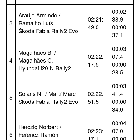
00:02:
Araújo Armindo /
02:21:
38.9
3
Ramalho Luís
49.0
00:00:
Škoda Fabia Rally2 Evo
37.1
00:03:
Magalhães B. /
02:22:
07.4
4
Magalhães C.
17.5
00:00:
Hyundai i20 N Rally2
28.5
00:03:
Solans Nil / Martí Marc
02:22:
41.4
5
Škoda Fabia Rally2 Evo
51.5
00:00:
34.0
00:04:
Herczig Norbert /
02:23:
07.0
6
Ferencz Ramón
17.1
00:00: