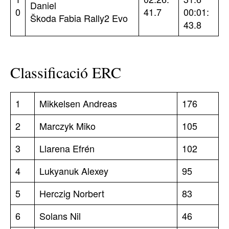
Daniel
0
41.7
00:01:
Škoda Fabia Rally2 Evo
43.8
Classificació ERC
1
Mikkelsen Andreas
176
2
Marczyk Miko
105
3
Llarena Efrén
102
4
Lukyanuk Alexey
95
5
Herczig Norbert
83
6
Solans Nil
46