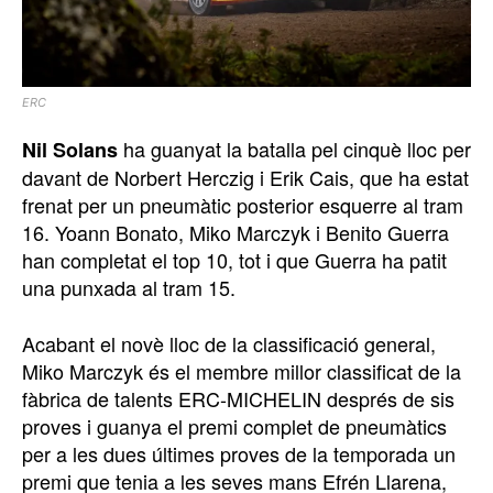
ERC
ha guanyat la batalla pel cinquè lloc per
Nil Solans
davant de Norbert Herczig i Erik Cais, que ha estat
frenat per un pneumàtic posterior esquerre al tram
16. Yoann Bonato, Miko Marczyk i Benito Guerra
han completat el top 10, tot i que Guerra ha patit
una punxada al tram 15.
Acabant el novè lloc de la classificació general,
Miko Marczyk és el membre millor classificat de la
fàbrica de talents ERC-MICHELIN després de sis
proves i guanya el premi complet de pneumàtics
per a les dues últimes proves de la temporada un
premi que tenia a les seves mans Efrén Llarena,