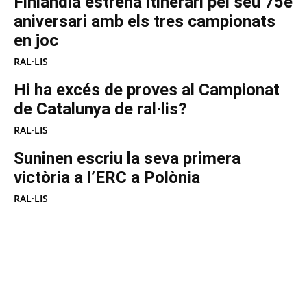
Finlàndia estrena itinerari pel seu 75è
aniversari amb els tres campionats
en joc
RAL·LIS
Hi ha excés de proves al Campionat
de Catalunya de ral·lis?
RAL·LIS
Suninen escriu la seva primera
victòria a l’ERC a Polònia
RAL·LIS