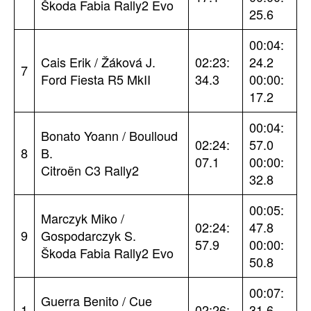
Škoda Fabia Rally2 Evo
25.6
00:04:
Cais Erik / Žáková J.
02:23:
24.2
7
Ford Fiesta R5 MkII
34.3
00:00:
17.2
00:04:
Bonato Yoann / Boulloud
02:24:
57.0
8
B.
07.1
00:00:
Citroën C3 Rally2
32.8
00:05:
Marczyk Miko /
02:24:
47.8
9
Gospodarczyk S.
57.9
00:00:
Škoda Fabia Rally2 Evo
50.8
00:07:
Guerra Benito / Cue
1
02:26:
31.6