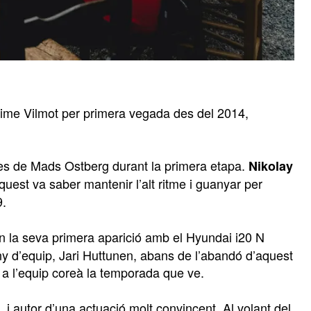
ime Vilmot per primera vegada des del 2014,
es de Mads Ostberg durant la primera etapa.
Nikolay
aquest va saber mantenir l’alt ritme i guanyar per
9.
n la seva primera aparició amb el Hyundai i20 N
 d’equip, Jari Huttunen, abans de l’abandó d’aquest
r a l’equip coreà la temporada que ve.
C, i autor d’una actuació molt convincent. Al volant del