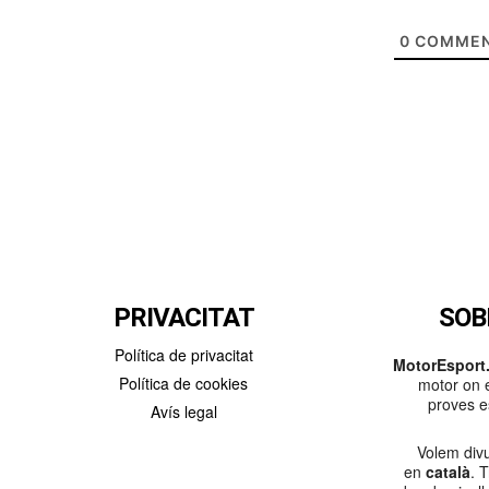
0
COMMEN
PRIVACITAT
SOB
Política de privacitat
MotorEsport.
Política de cookies
motor on e
proves es
Avís legal
Volem divu
en
català
. 