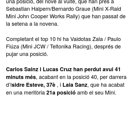
una posició, del novè al vuitè, que han pres a
Sebastian Halpern/Bernardo Graue (Mini X-Raid
Mini John Cooper Works Rally) que han passat de
la setena a la novena.
Completant el top 10 hi ha Vaidotas Zala / Paulo
Fiúza (Mini JCW / Teltonika Racing), després de
pujar una posició.
Carlos Sainz i Lucas Cruz han perdut avui 41
, acabant en la posició 40, per darrera
minuts més
d’I
, i
, que ha acabat
sidre Esteve, 37è
Laia Sanz
en una meritòria
amb el seu Mini.
21a posició
TOP 5 THIS WEEK