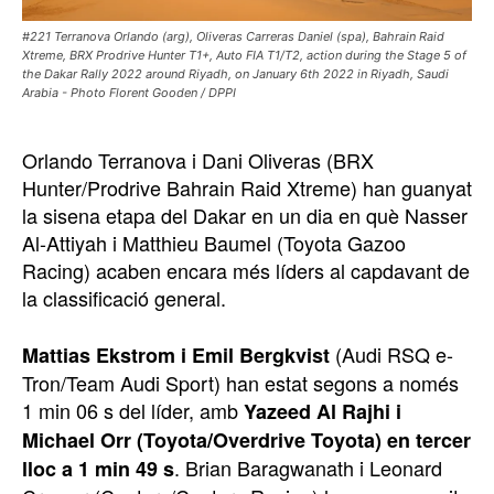
#221 Terranova Orlando (arg), Oliveras Carreras Daniel (spa), Bahrain Raid
Xtreme, BRX Prodrive Hunter T1+, Auto FIA T1/T2, action during the Stage 5 of
the Dakar Rally 2022 around Riyadh, on January 6th 2022 in Riyadh, Saudi
Arabia - Photo Florent Gooden / DPPI
Orlando Terranova i Dani Oliveras (BRX
Hunter/Prodrive Bahrain Raid Xtreme) han guanyat
la sisena etapa del Dakar en un dia en què Nasser
Al-Attiyah i Matthieu Baumel (Toyota Gazoo
Racing) acaben encara més líders al capdavant de
la classificació general.
(Audi RSQ e-
Mattias Ekstrom i Emil Bergkvist
Tron/Team Audi Sport) han estat segons a només
1 min 06 s del líder, amb
Yazeed Al Rajhi i
Michael Orr (Toyota/Overdrive Toyota) en tercer
. Brian Baragwanath i Leonard
lloc a 1 min 49 s