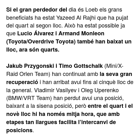
dia és Loeb els grans
Si el gran perdedor del
beneficiats ha estat Yazeed Al Rajhi que ha pujat
del quart al segon lloc. Això ha estat possible ja
que
Lucio Álvarez i Armand Monleon
(Toyota/Overdrive Toyota) també han baixat un
lloc, ara són quarts.
(Mini/X-
Jakub Przygonski i Timo Gottschalk
Raid Orlen Team) han continuat amb
la seva gran
i han arribat avui fins al cinquè lloc de
recuperació
la general. Vladimir Vasilyev i Oleg Uperenko
(BMW/VRT Team) han perdut avui una posició,
baixant a la sisena posició, però
entre el quart i el
novè lloc hi ha només mitja hora, que amb
etapes tan llargues facilita l’intercanvi de
.
posicions