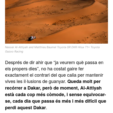
Nasser Al-Attiyah and Matthieu Baumel Toyota GR DKR Hilux T1+ Toyota
Gazoo Racing
Després de dir ahir que “ja veurem què passa en
els propers dies”, no ha costat gaire fer
exactament el contrari del que calia per mantenir
vives les il·lusions de guanyar.
Queda molt per
recórrer a Dakar, però de moment, Al-Attiyah
està cada cop més còmode, i sense equivocar-
se, cada dia que passa és més i més difícil que
.
perdi aquest Dakar