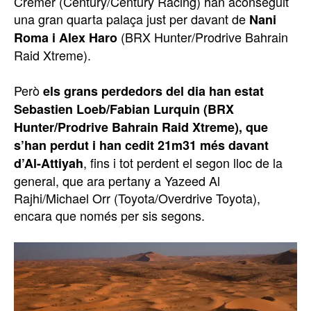
Cremer (Century/Century Racing) han aconseguit
una gran quarta palaça just per davant de
Nani
(BRX Hunter/Prodrive Bahrain
Roma i Alex Haro
Raid Xtreme).
Però
els grans perdedors del dia han estat
Sebastien Loeb/Fabian Lurquin (BRX
Hunter/Prodrive Bahrain Raid Xtreme), que
s’han perdut i han cedit 21m31 més davant
, fins i tot perdent el segon lloc de la
d’Al-Attiyah
general, que ara pertany a Yazeed Al
Rajhi/Michael Orr (Toyota/Overdrive Toyota),
encara que només per sis segons.