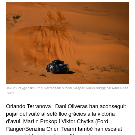
Jakub Przygonski Timo Gottschalk oJohn Cooper Works Buggy oX-Raid Orlen
Team
Orlando Terranova i Dani Oliveras han aconseguit
pujar del vuitè al setè lloc gràcies a la victòria
d’avui. Martin Prokop i Viktor Chytka (Ford
Ranger/Benzina Orlen Team) també han escalat