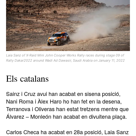
Laia Sanz of X-Raid Mini John Cooper Works Rally races during stage 09 of
Rally Dakar2022 around Wadi Ad Dawasir, Saudi Arabia on January 11, 2022
Els catalans
Sainz i Cruz avui han acabat en sisena posició,
Nani Roma i Àlex Haro ho han fet en la desena,
Terranova i Oliveras han estat tretzens mentre que
Álvarez – Monleón han acabat en divuitena plaça.
Carlos Checa ha acabat en 28a posició, Laia Sanz