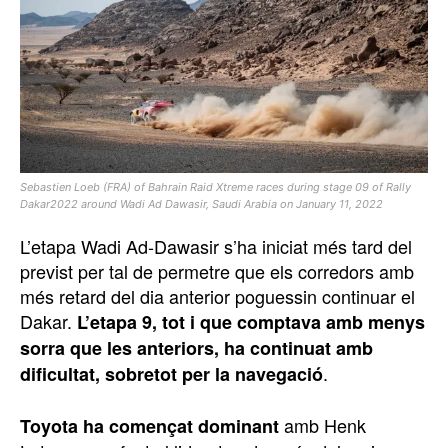
Sebastien Loeb (FRA) of Bahrain Raid Xtreme races during stage 09 of Rally
Dakar2022 around Wadi Ad Dawasir, Saudi Arabia on January 11, 2022
L’etapa Wadi Ad-Dawasir s’ha iniciat més tard del
previst per tal de permetre que els corredors amb
més retard del dia anterior poguessin continuar el
Dakar.
L’etapa 9, tot i que comptava amb menys
sorra que les anteriors, ha continuat amb
.
dificultat, sobretot per la navegació
amb Henk
Toyota ha començat dominant