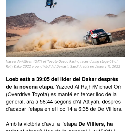
Nasser Al-Attiyah (QAT) of Toyota Gazoo Racing races during stage 09 of
Rally Dakar2022 around Wadi Ad Dawasir, Saudi Arabia on January 11, 2022
Loeb està a 39:05 del líder del Dakar després
. Yazeed Al Rajhi/Michael Orr
de la novena etapa
(Overdrive Toyota) es manté en tercer lloc de la
general, ara a 58:44 segons d’Al-Attiyah, després
d’acabar l’etapa en el lloc 14 a 6:35 de De Villiers.
Amb la victòria d’avui a l’etapa
De Villiers, ha