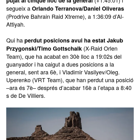
(+1:45:01) i
pujat al cinquè lloc de la general
segueix a
Orlando Terranova/Daniel Oliveras
(Prodrive Bahrain Raid Xtreme), a 1:36:09 d’Al-
Attiyah.
Qui ha
perdut posicions avui ha estat Jakub
(X-Raid Orlen
Przygonski/Timo Gottschalk
Team), que ha acabat en 30è lloc a 19:02s del
guanyador i ha caigut a dues posicions a la
general, sent ara 6è, i Vladimir Vasilyev/Oleg.
Uperenko (VRT Team), que han perdut una posició
–ara és 7è– després d’acabar 16è a l’etapa a 8:40
s de De Villiers.