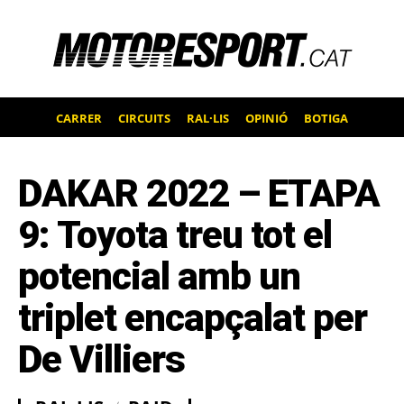
CARRER
CIRCUITS
RAL·LIS
OPINIÓ
BOTIGA
DAKAR 2022 – ETAPA
9: Toyota treu tot el
potencial amb un
triplet encapçalat per
De Villiers