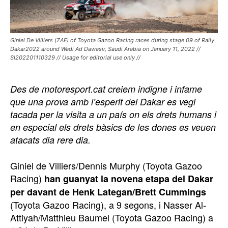
Giniel De Villiers (ZAF) of Toyota Gazoo Racing races during stage 09 of Rally
Dakar2022 around Wadi Ad Dawasir, Saudi Arabia on January 11, 2022 //
SI202201110329 // Usage for editorial use only //
Des de motoresport.cat creiem indigne i infame
que una prova amb l’esperit del Dakar es vegi
tacada per la visita a un país on els drets humans i
en especial els drets bàsics de les dones es veuen
atacats dia rere dia.
Giniel de Villiers/Dennis Murphy (Toyota Gazoo
Racing)
han guanyat la novena etapa del Dakar
per davant de Henk Lategan/Brett Cummings
(Toyota Gazoo Racing), a 9 segons, i Nasser Al-
Attiyah/Matthieu Baumel (Toyota Gazoo Racing) a