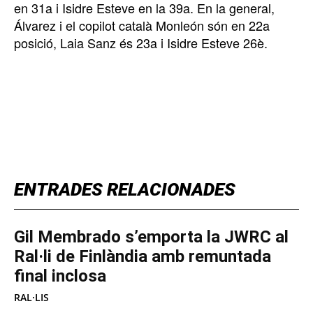
en 31a i Isidre Esteve en la 39a. En la general,
Álvarez i el copilot català Monleón són en 22a
posició, Laia Sanz és 23a i Isidre Esteve 26è.
TOP 5 THIS WEEK
ENTRADES RELACIONADES
Gil Membrado s’emporta la JWRC al
Ral·li de Finlàndia amb remuntada
final inclosa
RAL·LIS