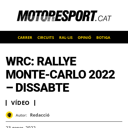
CARRER
CIRCUITS
RAL·LIS
OPINIÓ
BOTIGA
WRC: RALLYE
MONTE-CARLO 2022
– DISSABTE
VÍDEO
Redacció
Autor:
23 gener, 2022