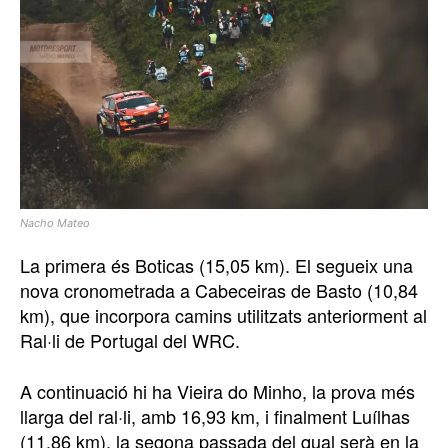
Nacho Mateo
La primera és Boticas (15,05 km). El segueix una
nova cronometrada a Cabeceiras de Basto (10,84
km), que incorpora camins utilitzats anteriorment al
Ral·li de Portugal del WRC.
A continuació hi ha Vieira do Minho, la prova més
llarga del ral·li, amb 16,93 km, i finalment Luílhas
(11,86 km), la segona passada del qual serà en la