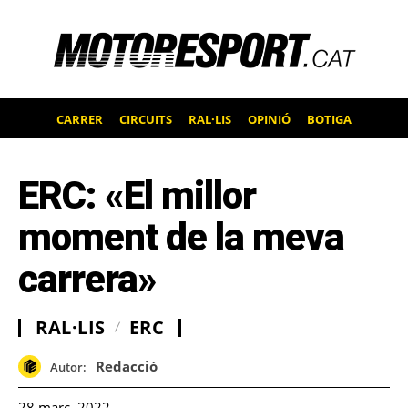
CARRER
CIRCUITS
RAL·LIS
OPINIÓ
BOTIGA
ERC: «El millor
moment de la meva
carrera»
RAL·LIS
ERC
Redacció
Autor:
28 març, 2022