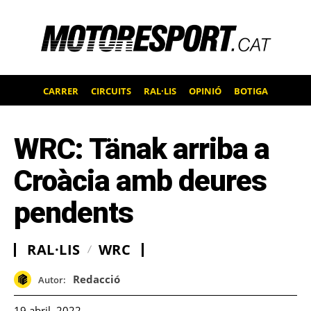
CARRER
CIRCUITS
RAL·LIS
OPINIÓ
BOTIGA
WRC: Tänak arriba a
Croàcia amb deures
pendents
RAL·LIS
WRC
Redacció
Autor:
19 abril, 2022