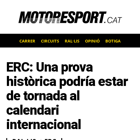
CARRER
CIRCUITS
RAL·LIS
OPINIÓ
BOTIGA
ERC: Una prova
històrica podría estar
de tornada al
calendari
internacional