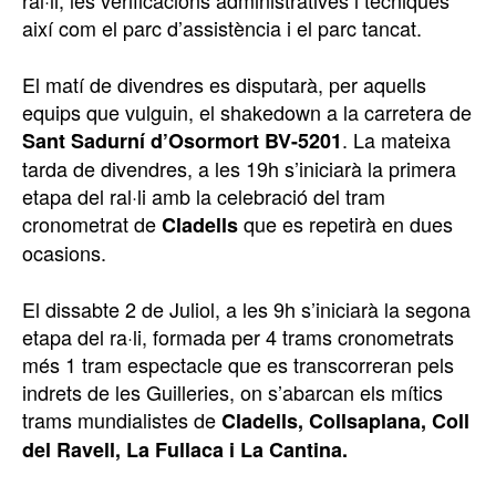
ral·li, les verificacions administratives i tècniques
així com el parc d’assistència i el parc tancat.
El matí de divendres es disputarà, per aquells
equips que vulguin, el shakedown a la carretera de
. La mateixa
Sant Sadurní d’Osormort BV-5201
tarda de divendres, a les 19h s’iniciarà la primera
etapa del ral·li amb la celebració del tram
cronometrat de
que es repetirà en dues
Cladells
ocasions.
El dissabte 2 de Juliol, a les 9h s’iniciarà la segona
etapa del ra·li, formada per 4 trams cronometrats
més 1 tram espectacle que es transcorreran pels
indrets de les Guilleries, on s’abarcan els mítics
trams mundialistes de
Cladells, Collsaplana, Coll
del Ravell, La Fullaca i La Cantina.