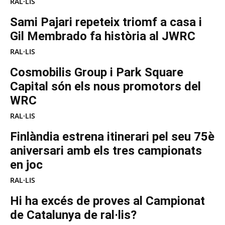
RAL·LIS
Sami Pajari repeteix triomf a casa i
Gil Membrado fa història al JWRC
RAL·LIS
Cosmobilis Group i Park Square
Capital són els nous promotors del
WRC
RAL·LIS
Finlàndia estrena itinerari pel seu 75è
aniversari amb els tres campionats
en joc
RAL·LIS
Hi ha excés de proves al Campionat
de Catalunya de ral·lis?