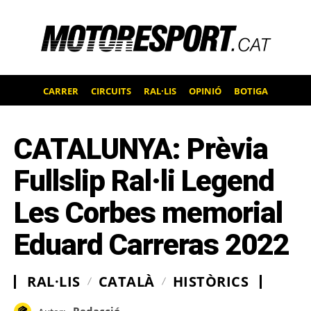
CARRER
CIRCUITS
RAL·LIS
OPINIÓ
BOTIGA
CATALUNYA: Prèvia
Fullslip Ral·li Legend
Les Corbes memorial
Eduard Carreras 2022
RAL·LIS
CATALÀ
HISTÒRICS