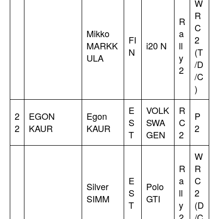
W
R
R
C
Mikko
a
FI
2
MARKK
i20 N
ll
N
(T
ULA
y
/D
2
/C
)
E
VOLK
R
2
EGON
Egon
P
S
SWA
C
2
KAUR
KAUR
2
T
GEN
2
W
R
R
E
a
C
Silver
Polo
S
ll
2
SIMM
GTI
T
y
(D
2
/C