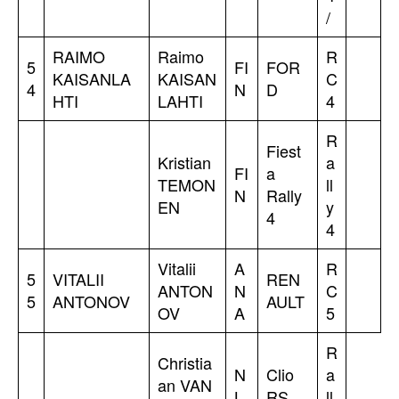
/
RAIMO
Raimo
R
5
FI
FOR
KAISANLA
KAISAN
C
4
N
D
HTI
LAHTI
4
R
Fiest
Kristian
a
FI
a
TEMON
ll
N
Rally
EN
y
4
4
Vitalii
A
R
5
VITALII
REN
ANTON
N
C
5
ANTONOV
AULT
OV
A
5
R
Christia
N
Clio
a
an VAN
L
RS
ll