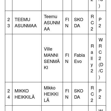
)
Teemu
R
2
TEEMU
FI
SKO
P
ASUNM
C
3
ASUNMAA
N
DA
2
AA
2
W
R
R
Ville
a
C
MANNI
FI
Fabia
ll
2
SENMÄ
N
Evo
y
(D
KI
2
/C
)
Mikko
R
2
MIKKO
FI
SKO
P
HEIKKI
C
4
HEIKKILÄ
N
DA
2
LÄ
2
W