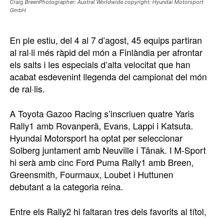
Craig BreenPhotographer: Austral Worldwide copyright: Hyundai Motorsport
GmbH
En ple estiu, del 4 al 7 d’agost, 45 equips partiran
al ral·li més ràpid del món a Finlàndia per afrontar
els salts i les especials d’alta velocitat que han
acabat esdevenint llegenda del campionat del món
de ral·lis.
A Toyota Gazoo Racing s’inscriuen quatre Yaris
Rally1 amb Rovanperä, Evans, Lappi i Katsuta.
Hyundai Motorsport ha optat per seleccionar
Solberg juntament amb Neuville i Tänak. I M-Sport
hi serà amb cinc Ford Puma Rally1 amb Breen,
Greensmith, Fourmaux, Loubet i Huttunen
debutant a la categoria reina.
Entre els Rally2 hi faltaran tres dels favorits al títol,