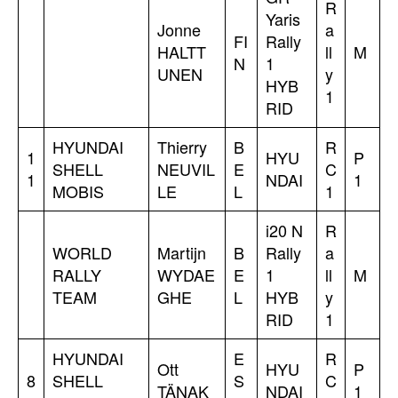
R
Yaris
Jonne
a
FI
Rally
HALTT
ll
M
N
1
UNEN
y
HYB
1
RID
HYUNDAI
Thierry
B
R
1
HYU
P
SHELL
NEUVIL
E
C
1
NDAI
1
MOBIS
LE
L
1
i20 N
R
WORLD
Martijn
B
Rally
a
RALLY
WYDAE
E
1
ll
M
TEAM
GHE
L
HYB
y
RID
1
HYUNDAI
E
R
Ott
HYU
P
8
SHELL
S
C
TÄNAK
NDAI
1