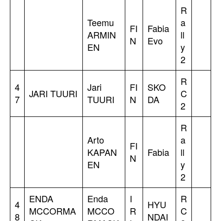
R
Teemu
a
FI
Fabia
ARMIN
ll
N
Evo
EN
y
2
R
4
Jari
FI
SKO
JARI TUURI
C
7
TUURI
N
DA
2
R
Arto
a
FI
KAPAN
Fabia
ll
N
EN
y
2
ENDA
Enda
I
R
4
HYU
MCCORMA
MCCO
R
C
8
NDAI