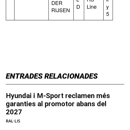
DER
D
Line
y
RIJSEN
5
TOP 5 THIS WEEK
ENTRADES RELACIONADES
Hyundai i M-Sport reclamen més
garanties al promotor abans del
2027
RAL·LIS