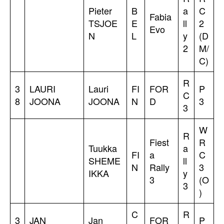
Pieter
B
a
C
Fabia
TSJOE
E
ll
2
Evo
N
L
y
(D
2
M/
C)
R
3
LAURI
Lauri
FI
FOR
P
C
8
JOONA
JOONA
N
D
3
3
W
R
Fiest
R
Tuukka
a
FI
a
C
SHEME
ll
N
Rally
3
IKKA
y
3
(O
3
)
C
R
3
JAN
Jan
FOR
P