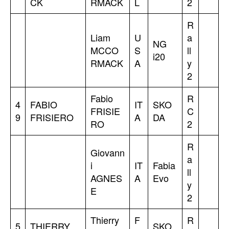
CK
RMACK
L
2
R
Liam
U
a
NG
MCCO
S
ll
i20
RMACK
A
y
2
Fabio
R
4
FABIO
IT
SKO
FRISIE
C
9
FRISIERO
A
DA
RO
2
R
Giovann
a
i
IT
Fabia
ll
AGNES
A
Evo
y
E
2
Thierry
F
R
5
THIERRY
SKO