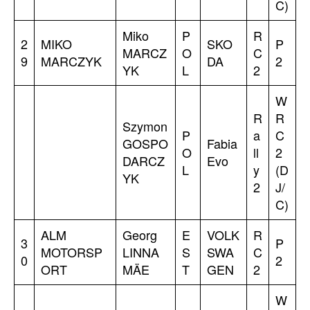
C)
Miko
P
R
2
MIKO
SKO
P
MARCZ
O
C
9
MARCZYK
DA
2
YK
L
2
W
R
R
Szymon
P
a
C
GOSPO
Fabia
O
ll
2
DARCZ
Evo
L
y
(D
YK
2
J/
C)
ALM
Georg
E
VOLK
R
3
P
MOTORSP
LINNA
S
SWA
C
0
2
ORT
MÄE
T
GEN
2
W