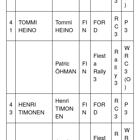
3
)
R
4
TOMMI
Tommi
FI
FOR
P
C
1
HEINO
HEINO
N
D
3
3
W
R
Fiest
R
a
Patric
FI
a
C
ll
ÖHMAN
N
Rally
3
y
3
(O
3
)
Henri
R
4
HENRI
FI
FOR
P
TIMON
C
3
TIMONEN
N
D
3
EN
3
W
R
Fiest
R