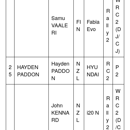
R
R
C
Samu
a
FI
Fabia
2
VAALE
ll
N
Evo
(D
RI
y
J/
2
C
J)
Hayden
N
R
2
HAYDEN
HYU
P
PADDO
Z
C
5
PADDON
NDAI
2
N
L
2
W
R
R
John
N
a
C
KENNA
Z
i20 N
ll
2
RD
L
y
(D
2
/C