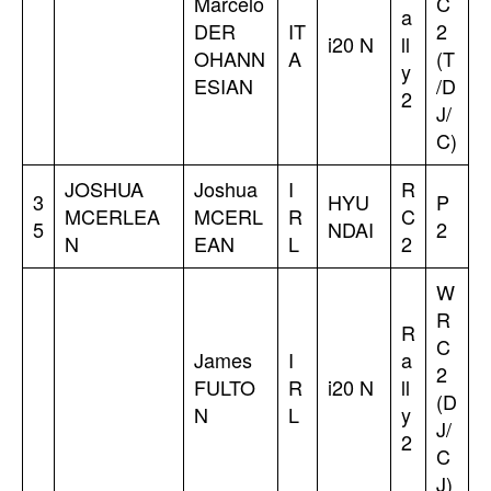
Marcelo
C
a
DER
IT
2
i20 N
ll
OHANN
A
(T
y
ESIAN
/D
2
J/
C)
JOSHUA
Joshua
I
R
3
HYU
P
MCERLEA
MCERL
R
C
5
NDAI
2
N
EAN
L
2
W
R
R
C
James
I
a
2
FULTO
R
i20 N
ll
(D
N
L
y
J/
2
C
J)