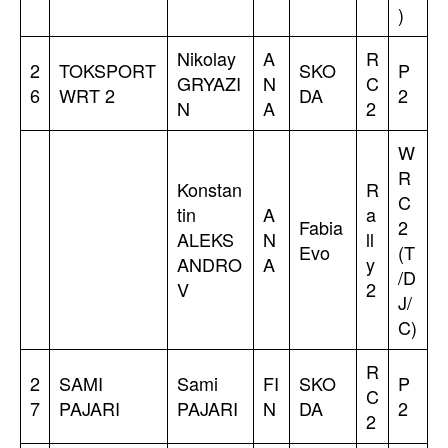
)
Nikolay
A
R
2
TOKSPORT
SKO
P
GRYAZI
N
C
6
WRT 2
DA
2
N
A
2
W
R
Konstan
R
C
tin
A
a
Fabia
2
ALEKS
N
ll
Evo
(T
ANDRO
A
y
/D
V
2
J/
C)
R
2
SAMI
Sami
FI
SKO
P
C
7
PAJARI
PAJARI
N
DA
2
2