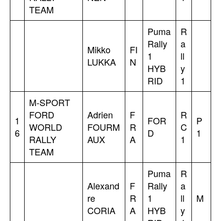
TEAM
Puma
R
Rally
a
Mikko
FI
1
ll
LUKKA
N
HYB
y
RID
1
M-SPORT
FORD
Adrien
F
R
1
FOR
P
WORLD
FOURM
R
C
6
D
1
RALLY
AUX
A
1
TEAM
Puma
R
Alexand
F
Rally
a
re
R
1
ll
M
CORIA
A
HYB
y