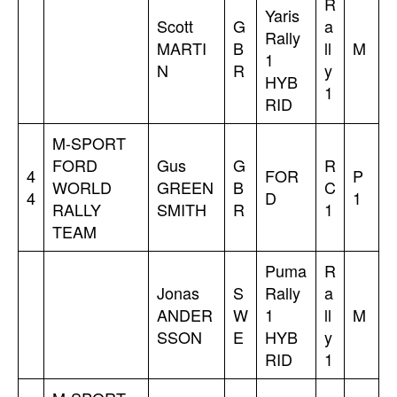
R
Yaris
Scott
G
a
Rally
MARTI
B
ll
M
1
N
R
y
HYB
1
RID
M-SPORT
FORD
Gus
G
R
4
FOR
P
WORLD
GREEN
B
C
4
D
1
RALLY
SMITH
R
1
TEAM
Puma
R
Jonas
S
Rally
a
ANDER
W
1
ll
M
SSON
E
HYB
y
RID
1