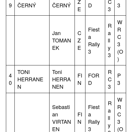
Z
C
9
ČERNÝ
ČERNÝ
D
3
E
3
W
R
Fiest
R
Jan
C
a
a
C
TOMAN
Z
ll
Rally
3
EK
E
y
3
(O
3
)
TONI
Toni
R
4
FI
FOR
P
HERRANE
HERRA
C
0
N
D
3
N
NEN
3
W
R
Sebasti
Fiest
R
a
an
FI
a
C
ll
VIRTAN
N
Rally
3
y
EN
3
(O