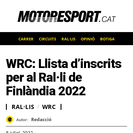
CARRER
CIRCUITS
RAL·LIS
OPINIÓ
BOTIGA
WRC: Llista d’inscrits
per al Ral·li de
Finlàndia 2022
RAL·LIS
WRC
Redacció
Autor:
8 juliol, 2022