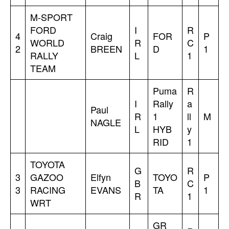
M-SPORT
FORD
I
R
4
Craig
FOR
P
WORLD
R
C
2
BREEN
D
1
RALLY
L
1
TEAM
Puma
R
I
Rally
a
Paul
R
1
ll
M
NAGLE
L
HYB
y
RID
1
TOYOTA
G
R
3
GAZOO
Elfyn
TOYO
P
B
C
3
RACING
EVANS
TA
1
R
1
WRT
GR