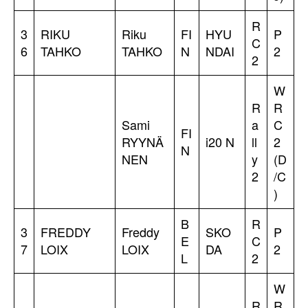
R
3
RIKU
Riku
FI
HYU
P
C
6
TAHKO
TAHKO
N
NDAI
2
2
W
R
R
Sami
a
C
FI
RYYNÄ
i20 N
ll
2
N
NEN
y
(D
2
/C
)
B
R
3
FREDDY
Freddy
SKO
P
E
C
7
LOIX
LOIX
DA
2
L
2
W
R
R