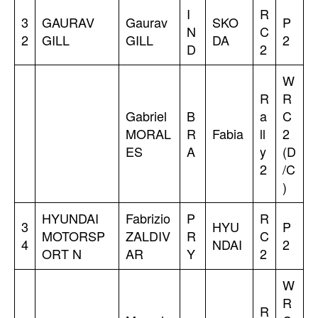
I
R
3
GAURAV
Gaurav
SKO
P
N
C
2
GILL
GILL
DA
2
D
2
W
R
R
Gabriel
B
a
C
MORAL
R
Fabia
ll
2
ES
A
y
(D
2
/C
)
HYUNDAI
Fabrizio
P
R
3
HYU
P
MOTORSP
ZALDIV
R
C
4
NDAI
2
ORT N
AR
Y
2
W
R
R