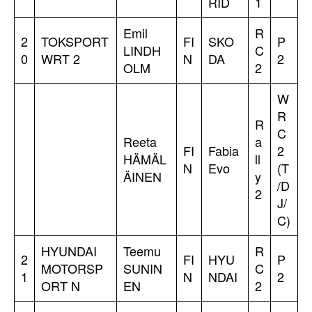
RID
1
Emil
R
2
TOKSPORT
FI
SKO
P
LINDH
C
0
WRT 2
N
DA
2
OLM
2
W
R
R
C
Reeta
a
FI
Fabia
2
HÄMÄL
ll
N
Evo
(T
ÄINEN
y
/D
2
J/
C)
HYUNDAI
Teemu
R
2
FI
HYU
P
MOTORSP
SUNIN
C
1
N
NDAI
2
ORT N
EN
2