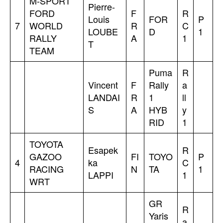
M-SPORT
Pierre-
FORD
F
R
Louis
FOR
P
7
WORLD
R
C
LOUBE
D
1
RALLY
A
1
T
TEAM
Puma
R
Vincent
F
Rally
a
LANDAI
R
1
ll
S
A
HYB
y
RID
1
TOYOTA
Esapek
R
GAZOO
FI
TOYO
P
4
ka
C
RACING
N
TA
1
LAPPI
1
WRT
GR
R
Yaris
a