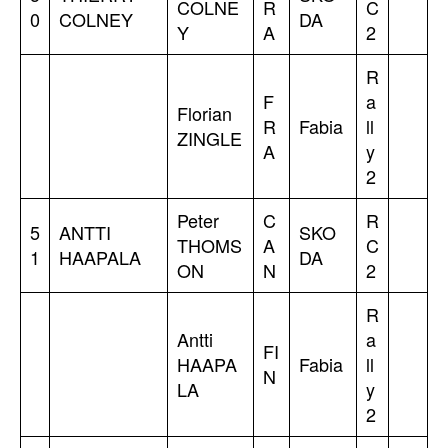
COLNE
R
C
0
COLNEY
DA
Y
A
2
R
F
a
Florian
R
Fabia
ll
ZINGLE
A
y
2
Peter
C
R
5
ANTTI
SKO
THOMS
A
C
1
HAAPALA
DA
ON
N
2
R
Antti
a
FI
HAAPA
Fabia
ll
N
LA
y
2