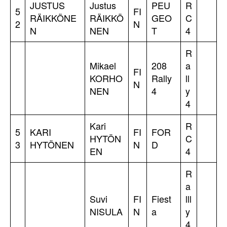
JUSTUS
Justus
PEU
R
5
FI
RÄIKKÖNE
RÄIKKÖ
GEO
C
2
N
N
NEN
T
4
R
Mikael
208
a
FI
KORHO
Rally
ll
N
NEN
4
y
4
Kari
R
5
KARI
FI
FOR
HYTÖN
C
3
HYTÖNEN
N
D
EN
4
R
a
Suvi
FI
Fiest
lll
NISULA
N
a
y
4