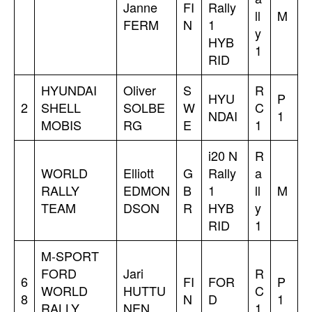
Janne
FI
Rally
ll
M
FERM
N
1
y
HYB
1
RID
HYUNDAI
Oliver
S
R
HYU
P
2
SHELL
SOLBE
W
C
NDAI
1
MOBIS
RG
E
1
i20 N
R
WORLD
Elliott
G
Rally
a
RALLY
EDMON
B
1
ll
M
TEAM
DSON
R
HYB
y
RID
1
M-SPORT
FORD
Jari
R
6
FI
FOR
P
WORLD
HUTTU
C
8
N
D
1
RALLY
NEN
1