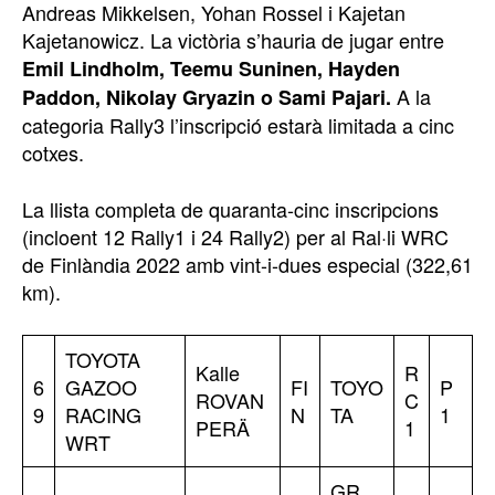
Andreas Mikkelsen, Yohan Rossel i Kajetan
Kajetanowicz. La victòria s’hauria de jugar entre
Emil Lindholm, Teemu Suninen, Hayden
A la
Paddon, Nikolay Gryazin o Sami Pajari.
categoria Rally3 l’inscripció estarà limitada a cinc
cotxes.
La llista completa de quaranta-cinc inscripcions
(incloent 12 Rally1 i 24 Rally2) per al Ral·li WRC
de Finlàndia 2022 amb vint-i-dues especial (322,61
km).
TOYOTA
Kalle
R
6
GAZOO
FI
TOYO
P
ROVAN
C
9
RACING
N
TA
1
PERÄ
1
WRT
GR