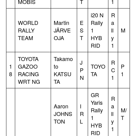
MOBIS
T
1
i20 N
R
WORLD
Martin
E
Rally
a
RALLY
JÄRVE
S
1
ll
M
TEAM
OJA
T
HYB
y
RID
1
TOYOTA
Takamo
J
R
1
GAZOO
to
TOYO
P
P
C
8
RACING
KATSU
TA
1
N
1
WRT NG
TA
GR
R
Yaris
Aaron
I
a
Rally
M/
JOHNS
R
ll
1
T
TON
L
y
HYB
1
RID