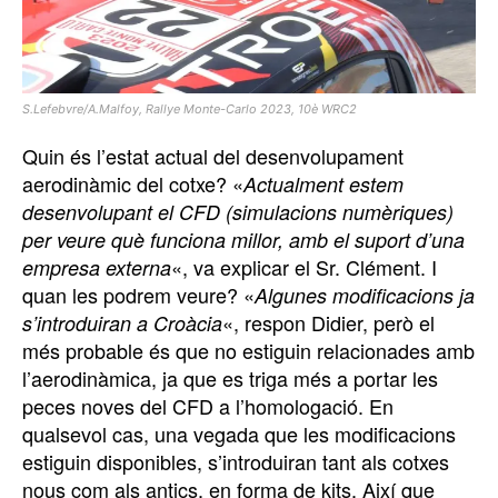
S.Lefebvre/A.Malfoy, Rallye Monte-Carlo 2023, 10è WRC2
Quin és l’estat actual del desenvolupament
aerodinàmic del cotxe? «
Actualment estem
desenvolupant el CFD (simulacions numèriques)
per veure què funciona millor, amb el suport d’una
«, va explicar el Sr. Clément. I
empresa externa
quan les podrem veure? «
Algunes modificacions ja
«, respon Didier, però el
s’introduiran a Croàcia
més probable és que no estiguin relacionades amb
l’aerodinàmica, ja que es triga més a portar les
peces noves del CFD a l’homologació. En
qualsevol cas, una vegada que les modificacions
estiguin disponibles, s’introduiran tant als cotxes
nous com als antics, en forma de kits. Així que