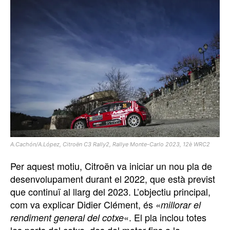
A.Cachón/A.López, Citroën C3 Rally2, Rallye Monte-Carlo 2023, 12è WRC2
Per aquest motiu, Citroën va iniciar un nou pla de
desenvolupament durant el 2022, que està previst
que continuï al llarg del 2023. L’objectiu principal,
com va explicar Didier Clément, és
«millorar el
«. El pla inclou totes
rendiment general del cotxe