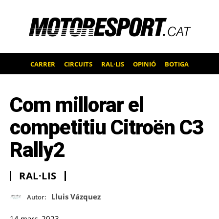
CARRER
CIRCUITS
RAL·LIS
OPINIÓ
BOTIGA
Com millorar el
competitiu Citroën C3
Rally2
RAL·LIS
Lluis Vázquez
Autor:
14 març, 2023