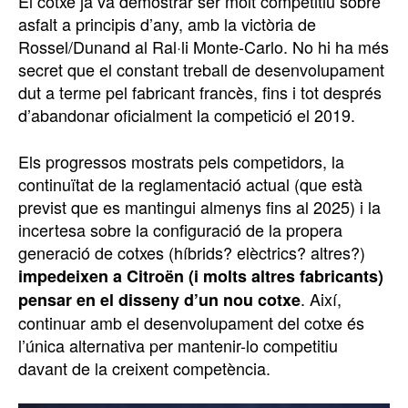
El cotxe ja va demostrar ser molt competitiu sobre
asfalt a principis d’any, amb la victòria de
Rossel/Dunand al Ral·li Monte-Carlo. No hi ha més
secret que el constant treball de desenvolupament
dut a terme pel fabricant francès, fins i tot després
d’abandonar oficialment la competició el 2019.
Els progressos mostrats pels competidors, la
continuïtat de la reglamentació actual (que està
previst que es mantingui almenys fins al 2025) i la
incertesa sobre la configuració de la propera
generació de cotxes (híbrids? elèctrics? altres?)
impedeixen a Citroën (i molts altres fabricants)
. Així,
pensar en el disseny d’un nou cotxe
continuar amb el desenvolupament del cotxe és
l’única alternativa per mantenir-lo competitiu
davant de la creixent competència.