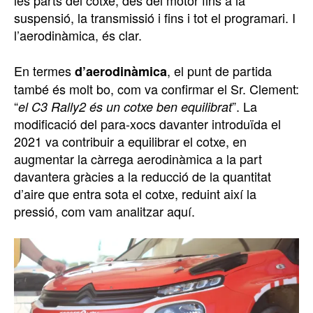
les parts del cotxe, des del motor fins a la
suspensió, la transmissió i fins i tot el programari. I
l’aerodinàmica, és clar.
En termes
, el punt de partida
d’aerodinàmica
també és molt bo, com va confirmar el Sr. Clement:
“
”. La
el C3 Rally2 és un cotxe ben equilibrat
modificació del para-xocs davanter introduïda el
2021 va contribuir a equilibrar el cotxe, en
augmentar la càrrega aerodinàmica a la part
davantera gràcies a la reducció de la quantitat
d’aire que entra sota el cotxe, reduint així la
pressió, com vam analitzar aquí.