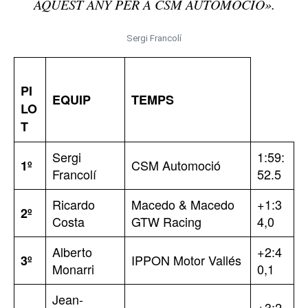
AQUEST ANY PER A CSM AUTOMOCIÓ».
Sergi Francolí
PI
EQUIP
TEMPS
LO
T
Sergi
1:59:
CSM Automoció
1º
Francolí
52.5
Ricardo
Macedo & Macedo
+1:3
2º
Costa
GTW Racing
4,0
Alberto
+2:4
IPPON Motor Vallés
3º
Monarri
0,1
Jean-
+3:2