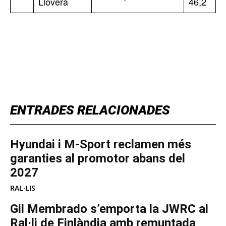
Llovera
46,2
TOP 5 THIS WEEK
ENTRADES RELACIONADES
Hyundai i M-Sport reclamen més
garanties al promotor abans del
2027
RAL·LIS
Gil Membrado s’emporta la JWRC al
Ral·li de Finlàndia amb remuntada