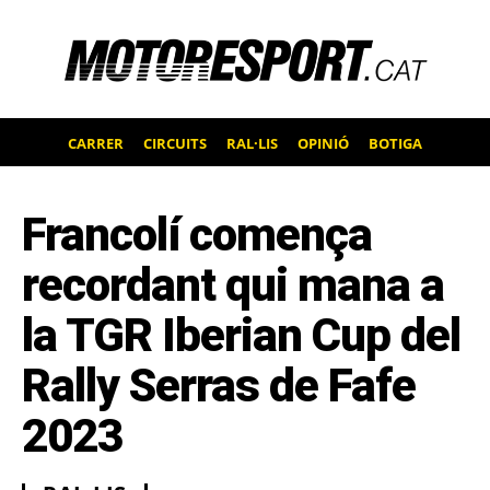
CARRER
CIRCUITS
RAL·LIS
OPINIÓ
BOTIGA
Francolí comença
recordant qui mana a
la TGR Iberian Cup del
Rally Serras de Fafe
2023