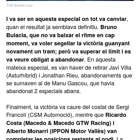
TGR Iberian Cup
,
I va ser en aquesta especial on tot va canviar
quan el resultat ja semblava definitiu.
Bruno
Bulacia, que no va baixar el ritme en cap
moment, va voler segellar la victòria guanyant
novament un tram; però va superar el límit i es
. En aquesta
va veure obligat a abandonar
mateixa especial, es van haver de retirar Javi Villa
(Asturhíbrid) i Jonathan Rieu, abandonaments que
se sumaven al de Manu Gascou, que havia
abandonat 2 especials abans.
Finalment, la victòria va caure del costat de Sergi
Francolí (CSM Automoció), mentre que
Ricardo
Costa (Macedo & Macedo GTW Racing) i
Alberto Monarri (IPPON Motor Vallès) van
. La
completar les posicions restants al podi