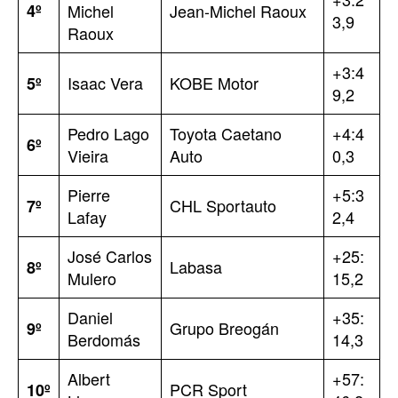
4º
Michel
Jean-Michel Raoux
3,9
Raoux
+3:4
Isaac Vera
KOBE Motor
5º
9,2
Pedro Lago
Toyota Caetano
+4:4
6º
Vieira
Auto
0,3
Pierre
+5:3
CHL Sportauto
7º
Lafay
2,4
José Carlos
+25:
Labasa
8º
Mulero
15,2
Daniel
+35:
Grupo Breogán
9º
Berdomás
14,3
Albert
+57:
PCR Sport
10º