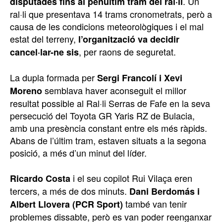
. Un
disputades fins al penúltim tram del ral·li
ral·li que presentava 14 trams cronometrats, però a
causa de les condicions meteorològiques i el mal
estat del terreny,
l’organització va decidir
, per raons de seguretat.
cancel·lar-ne sis
La dupla formada per
Sergi Francolí i Xevi
semblava haver aconseguit el millor
Moreno
resultat possible al Ral·li Serras de Fafe en la seva
persecució del Toyota GR Yaris RZ de Bulacia,
amb una presència constant entre els més ràpids.
Abans de l’últim tram, estaven situats a la segona
posició, a més d’un minut del líder.
i el seu copilot Rui Vilaça eren
Ricardo Costa
tercers, a més de dos minuts.
Dani Berdomás i
també van tenir
Albert Llovera (PCR Sport)
problemes dissabte, però es van poder reenganxar