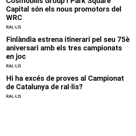
Cosmobilis Group i Park Square
Capital són els nous promotors del
WRC
RAL·LIS
Finlàndia estrena itinerari pel seu 75è
aniversari amb els tres campionats
en joc
RAL·LIS
Hi ha excés de proves al Campionat
de Catalunya de ral·lis?
RAL·LIS