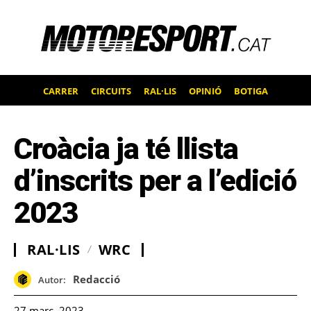
CARRER
CIRCUITS
RAL·LIS
OPINIÓ
BOTIGA
Croàcia ja té llista
d’inscrits per a l’edició
2023
RAL·LIS
WRC
Redacció
Autor:
27 març, 2023