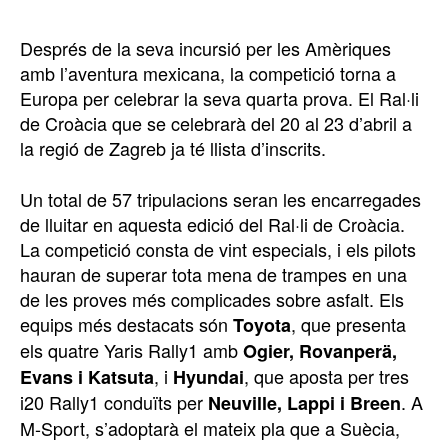
Després de la seva incursió per les Amèriques
amb l’aventura mexicana, la competició torna a
Europa per celebrar la seva quarta prova. El Ral·li
de Croàcia que se celebrarà del 20 al 23 d’abril a
la regió de Zagreb ja té llista d’inscrits.
Un total de 57 tripulacions seran les encarregades
de lluitar en aquesta edició del Ral·li de Croàcia.
La competició consta de vint especials, i els pilots
hauran de superar tota mena de trampes en una
de les proves més complicades sobre asfalt. Els
equips més destacats són
, que presenta
Toyota
els quatre Yaris Rally1 amb
Ogier, Rovanperä,
, i
, que aposta per tres
Evans i Katsuta
Hyundai
i20 Rally1 conduïts per
. A
Neuville, Lappi i Breen
M-Sport, s’adoptarà el mateix pla que a Suècia,