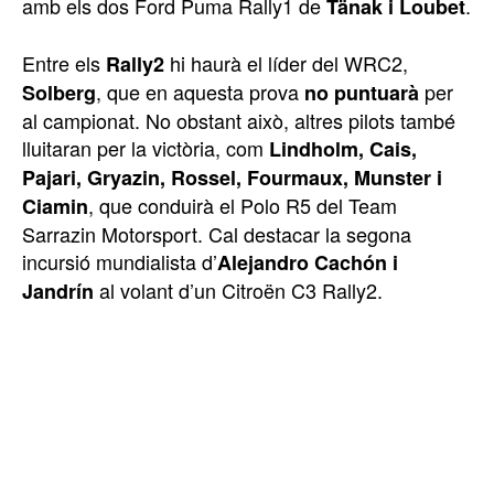
amb els dos Ford Puma Rally1 de
.
Tänak i Loubet
Entre els
hi haurà el líder del WRC2,
Rally2
, que en aquesta prova
per
Solberg
no puntuarà
al campionat. No obstant això, altres pilots també
lluitaran per la victòria, com
Lindholm, Cais,
Pajari, Gryazin, Rossel, Fourmaux, Munster i
, que conduirà el Polo R5 del Team
Ciamin
Sarrazin Motorsport. Cal destacar la segona
incursió mundialista d’
Alejandro Cachón i
al volant d’un Citroën C3 Rally2.
Jandrín
TOP 5 THIS WEEK