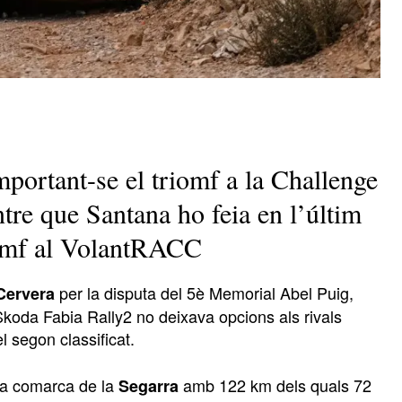
portant-se el triomf a la Challenge
ntre que Santana ho feia en l’últim
iomf al VolantRACC
per la disputa del 5è Memorial Abel Puig,
Cervera
 l’Skoda Fabia Rally2 no deixava opcions als rivals
 segon classificat.
 la comarca de la
amb 122 km dels quals 72
Segarra