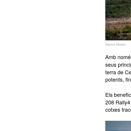
Nacho Mateo
Amb només
seus princ
terra de C
potents, f
Els benefi
208 Rally4 
cotxes trac