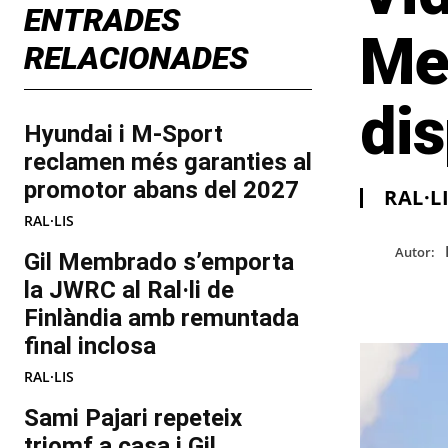
ENTRADES
Me
RELACIONADES
dis
Hyundai i M-Sport
reclamen més garanties al
promotor abans del 2027
RAL·L
RAL·LIS
Autor:
Gil Membrado s’emporta
la JWRC al Ral·li de
Finlàndia amb remuntada
final inclosa
RAL·LIS
Sami Pajari repeteix
triomf a casa i Gil