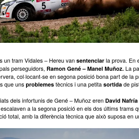
 un tram Vidales – Hereu van
la prova. En 
sentenciar
ipals perseguidors,
La par
Ramon Gené – Manel Muñoz.
ervera, col·locant-se en segona posició bona part de la 
ins que uns
tècnics i una petita
de pist
problemes
sortida
ciats dels infortunis de Gené – Muñoz eren
David Nafría
escalaven a la segona posició en els dos últims trams qu
ció total, amb la diferència tècnica que això suposa en un