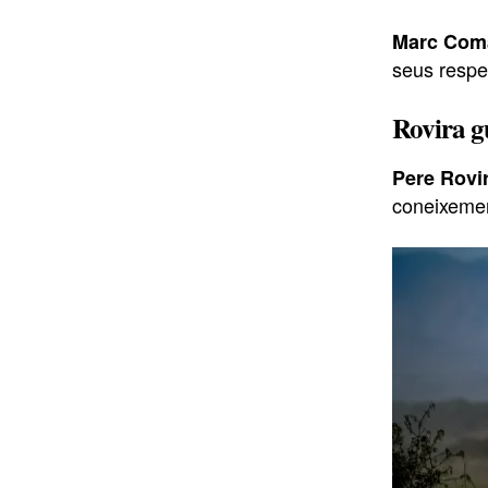
Marc Coma
seus respe
Rovira g
Pere Rovi
coneixemen