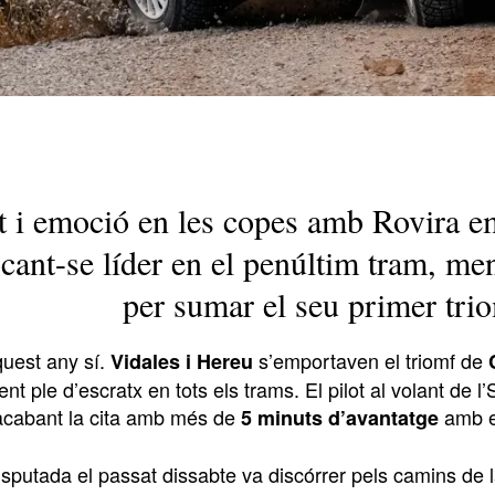
t i emoció en les copes amb Rovira em
ocant-se líder en el penúltim tram, me
per sumar el seu primer tr
quest any sí.
s’emportaven el triomf de
Vidales i Hereu
fent ple d’escratx en tots els trams. El pilot al volant de
acabant la cita amb més de
amb el
5 minuts
d’avantatge
isputada el passat dissabte va discórrer pels camins de