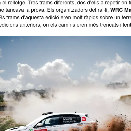
 el rellotge. Tres trams diferents, dos d’ells a repetir e
e tancava la prova. Els organitzadors del ral·li,
WRC Ma
Els trams d’aquesta edició eren molt ràpids sobre un ter
edicions anteriors, on els camins eren més trencats i lent