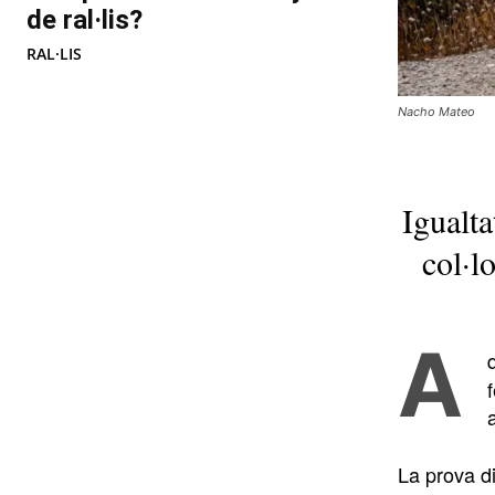
de ral·lis?
RAL·LIS
Nacho Mateo
Igualta
col·l
A
La prova d