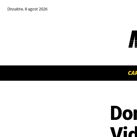
Dissabte, 8 agost 2026
CA
Do
TOP 5 THIS WEEK
Vid