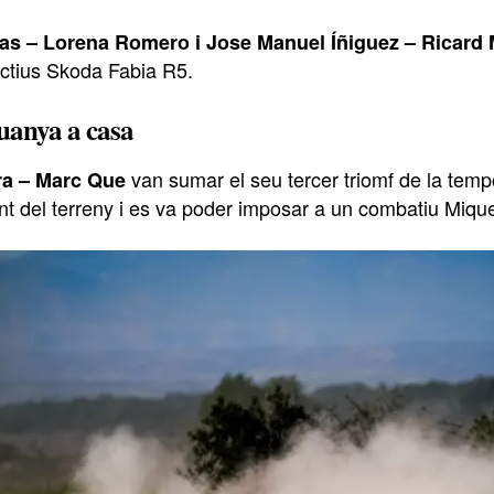
s – Lorena Romero i Jose Manuel Íñiguez – Ricard 
ctius Skoda Fabia R5.
uanya a casa
van sumar el seu tercer triomf de la temp
ra – Marc Que
t del terreny i es va poder imposar a un combatiu Miqu