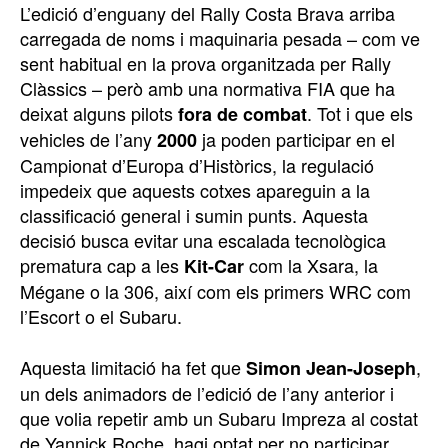
L’edició d’enguany del Rally Costa Brava arriba
carregada de noms i maquinaria pesada – com ve
sent habitual en la prova organitzada per Rally
Clàssics – però amb una normativa FIA que ha
deixat alguns pilots
. Tot i que els
fora de combat
vehicles de l’any
ja poden participar en el
2000
Campionat d’Europa d’Històrics, la regulació
impedeix que aquests cotxes apareguin a la
classificació general i sumin punts. Aquesta
decisió busca evitar una escalada tecnològica
prematura cap a les
com la Xsara, la
Kit-Car
Mégane o la 306, així com els primers WRC com
l’Escort o el Subaru.
Aquesta limitació ha fet que
,
Simon Jean-Joseph
un dels animadors de l’edició de l’any anterior i
que volia repetir amb un Subaru Impreza al costat
de Yannick Roche, hagi optat per no participar.