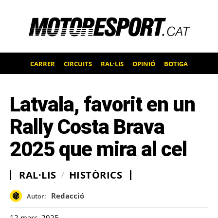
CARRER
CIRCUITS
RAL·LIS
OPINIÓ
BOTIGA
Latvala, favorit en un
Rally Costa Brava
2025 que mira al cel
RAL·LIS
HISTÒRICS
Redacció
Autor:
12 març, 2025