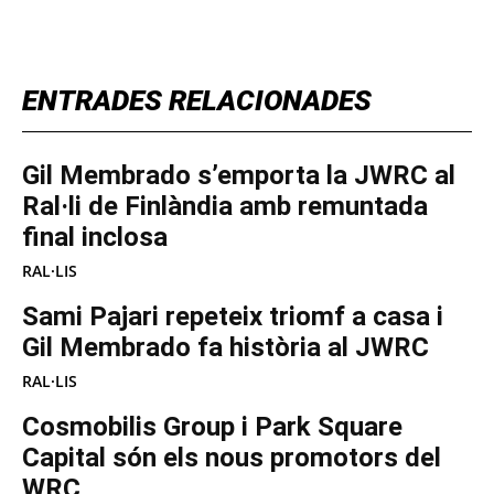
TOP 5 THIS WEEK
ENTRADES RELACIONADES
Gil Membrado s’emporta la JWRC al
Ral·li de Finlàndia amb remuntada
final inclosa
RAL·LIS
Sami Pajari repeteix triomf a casa i
Gil Membrado fa història al JWRC
RAL·LIS
Cosmobilis Group i Park Square
Capital són els nous promotors del
WRC