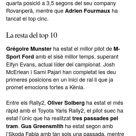
quarta posició a 3,5 segons del seu company
Rovanperä, mentre que
ha
Adrien Fourmaux
tancat el top cinc.
La resta del top 10
ha estat el millor pilot de
Grégoire Munster
M-
amb el sisè millor temps, superant
Sport Ford
Elfyn Evans, actual líder del campionat. Josh
McErlean i Sami Pajari han completat les deu
primeres posicions en un inici de ral·li que ja
promet emocions fortes a Kènia.
Entre els Rally2,
ha estat el més
Oliver Solberg
ràpid amb el Toyota Yaris Rally2, el pilot suec ha
estat l’únic que ha realitzat
tres passades pel
.
ha estat segon amb
tram
Gus Greensmith
l’Skoda Fabia amb tan sols una passada, mentre