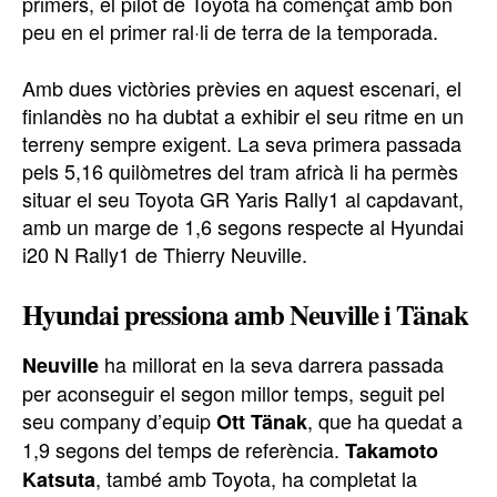
primers, el pilot de Toyota ha començat amb bon
peu en el primer ral·li de terra de la temporada.
Amb dues victòries prèvies en aquest escenari, el
finlandès no ha dubtat a exhibir el seu ritme en un
terreny sempre exigent. La seva primera passada
pels 5,16 quilòmetres del tram africà li ha permès
situar el seu Toyota GR Yaris Rally1 al capdavant,
amb un marge de 1,6 segons respecte al Hyundai
i20 N Rally1 de Thierry Neuville.
Hyundai pressiona amb Neuville i Tänak
ha millorat en la seva darrera passada
Neuville
per aconseguir el segon millor temps, seguit pel
seu company d’equip
, que ha quedat a
Ott Tänak
1,9 segons del temps de referència.
Takamoto
, també amb Toyota, ha completat la
Katsuta