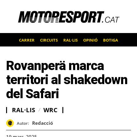
CARRER
CIRCUITS
RAL·LIS
OPINIÓ
BOTIGA
Rovanperä marca
territori al shakedown
del Safari
RAL·LIS
WRC
Redacció
Autor:
19 març, 2025