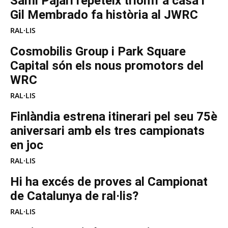
Sami Pajari repeteix triomf a casa i
Gil Membrado fa història al JWRC
RAL·LIS
Cosmobilis Group i Park Square
Capital són els nous promotors del
WRC
RAL·LIS
Finlàndia estrena itinerari pel seu 75è
aniversari amb els tres campionats
en joc
RAL·LIS
Hi ha excés de proves al Campionat
de Catalunya de ral·lis?
RAL·LIS