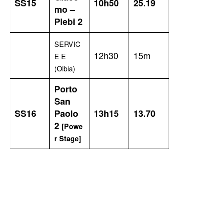
SS15
10h50
25.19
mo –
Plebi 2
SERVIC
12h30
15m
E E
(Olbia)
Porto
San
SS16
Paolo
13h15
13.70
2
[Powe
r Stage]
TOP 5 THIS WEEK