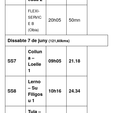
FLEXI-
SERVIC
20h05
50mn
E B
(Olbia)
Dissabte 7 de juny
(121,60kms)
Coilun
a –
SS7
09h05
21.18
Loelle
1
Lerno
– Su
SS8
10h16
24.34
Filigos
u 1
Tula –