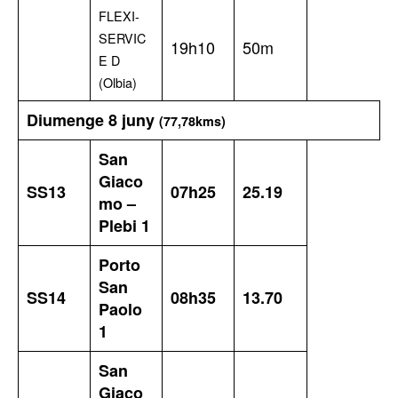
FLEXI-
SERVIC
19h10
50m
E D
(Olbia)
Diumenge 8 juny
(77,78kms)
San
Giaco
SS13
07h25
25.19
mo –
Plebi 1
Porto
San
SS14
08h35
13.70
Paolo
1
San
Giaco