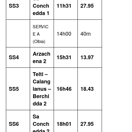
SS3
Conch
11h31
27.95
edda 1
SERVIC
14h00
40m
E A
(Olbia)
Arzach
SS4
15h31
13.97
ena 2
Telti –
Calang
SS5
ianus –
16h46
18.43
Berchi
dda 2
Sa
SS6
Conch
18h01
27.95
edda 2