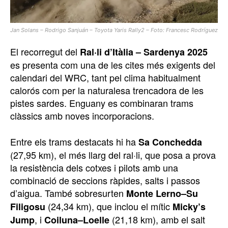
Jan Solans – Rodrigo Sanjuán – Toyota Yaris Rally2 – Foto: Francesc Rodríguez
El recorregut del
Ral·li d’Itàlia – Sardenya 2025
es presenta com una de les cites més exigents del
calendari del WRC, tant pel clima habitualment
calorós com per la naturalesa trencadora de les
pistes sardes. Enguany es combinaran trams
clàssics amb noves incorporacions.
Entre els trams destacats hi ha
Sa Conchedda
(27,95 km), el més llarg del ral·li, que posa a prova
la resistència dels cotxes i pilots amb una
combinació de seccions ràpides, salts i passos
d’aigua. També sobresurten
Monte Lerno–Su
(24,34 km), que inclou el mític
Filigosu
Micky’s
, i
(21,18 km), amb el salt
Jump
Coiluna–Loelle