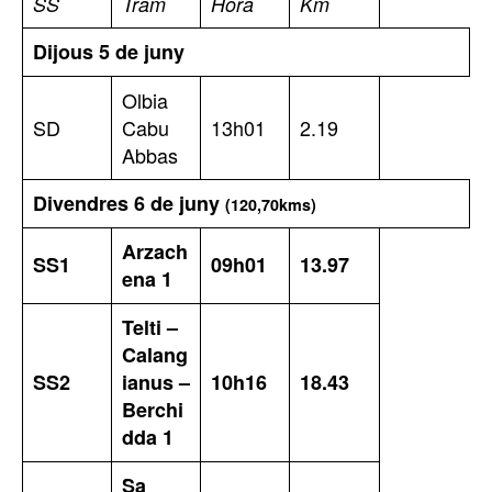
SS
Tram
Hora
Km
Dijous 5 de juny
Olbia
SD
Cabu
13h01
2.19
Abbas
Divendres 6 de juny
(120,70kms)
Arzach
SS1
09h01
13.97
ena 1
Telti –
Calang
SS2
ianus –
10h16
18.43
Berchi
dda 1
Sa