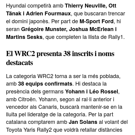
Hyundai competirà amb
Thierry Neuville, Ott
, que buscaran trencar
Tänak i Adrien Fourmaux
el domini japonès. Per part de
, hi
M-Sport Ford
seran
Grégoire Munster, Joshua McErlean i
, que completen la llista de Rally1.
Martins Sesks
El WRC2 presenta 38 inscrits i noms
destacats
La categoria WRC2 torna a ser la més poblada,
amb
. Hi destaca la
38 equips confirmats
presència dels germans
,
Yohann i Léo Rossel
amb Citroën. Yohann, segon al ral·li anterior i
vencedor als Canaris, buscarà mantenir-se en la
lluita pel lideratge de la categoria. Per la part
catalana comptarem amb
al volant del
Jan Solans
Toyota Yaris Rally2 que voldrà retallar distàncies