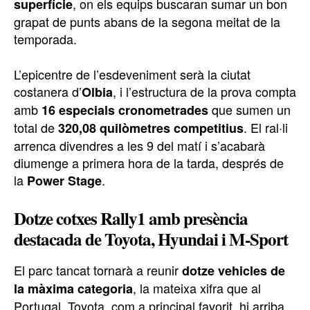
, on els equips buscaran sumar un bon
superfície
grapat de punts abans de la segona meitat de la
temporada.
L’epicentre de l’esdeveniment serà la ciutat
costanera d’
, i l’estructura de la prova compta
Olbia
amb
que sumen un
16 especials cronometrades
total de
. El ral·li
320,08 quilòmetres competitius
arrenca divendres a les 9 del matí i s’acabarà
diumenge a primera hora de la tarda, després de
la
.
Power Stage
Dotze cotxes Rally1 amb presència
destacada de Toyota, Hyundai i M-Sport
El parc tancat tornarà a reunir
dotze vehicles de
, la mateixa xifra que al
la màxima categoria
Portugal. Toyota, com a principal favorit, hi arriba