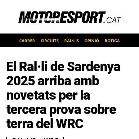
CARRER
CIRCUITS
RAL·LIS
OPINIÓ
BOTIGA
El Ral·li de Sardenya
2025 arriba amb
novetats per la
tercera prova sobre
terra del WRC