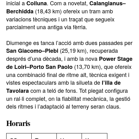
inicial a
. Com a novetat,
Coiluna
Calangianus–
(18,43 km) ofereix un tram amb
Berchidda
variacions tècniques i un traçat que segueix
parcialment una antiga via fèrria.
Diumenge es tanca l’acció amb dues passades per
(25,19 km), recuperada
San Giacomo–Plebi
després d’una dècada, i amb la nova
Power Stage
(13,70 km), que ofereix
de Loiri–Porto San Paolo
una combinació final de ritme alt, tècnica exigent i
vistes espectaculars amb la silueta de
l’illa de
com a teló de fons. Tot plegat configura
Tavolara
un ral·li complet, on la fiabilitat mecànica, la gestió
dels ritmes i l’adaptació al terreny seran claus.
Horaris