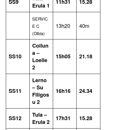
SS9
11h31
15.28
Erula 1
SERVIC
13h20
40m
E C
(Olbia)
Coilun
a –
SS10
15h05
21.18
Loelle
2
Lerno
– Su
SS11
16h16
24.34
Filigos
u 2
Tula –
SS12
17h31
15.28
Erula 2