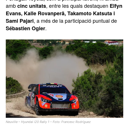
amb
, entre les quals destaquen
cinc unitats
Elfyn
Evans, Kalle Rovanperä, Takamoto Katsuta i
, a més de la participació puntual de
Sami Pajari
.
Sébastien Ogier
Neuville – Hyundai i20 Rally 1 – Foto: Francesc Rodríguez