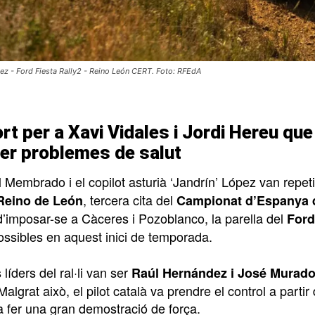
z - Ford Fiesta Rally2 - Reino León CERT. Foto: RFEdA
rt per a Xavi Vidales i Jordi Hereu que
er problemes de salut
il Membrado i el copilot asturià ‘Jandrín’ López van repe
, tercera cita del
Reino de León
Campionat d’Espanya de
d’imposar-se a Càceres i Pozoblanco, la parella del
Ford
ossibles en aquest inici de temporada.
 líders del ral·li van ser
Raúl Hernández i José Murad
Malgrat això, el pilot català va prendre el control a part
a fer una gran demostració de força.