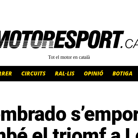
Tot el motor en català
RRER
CIRCUITS
RAL·LIS
OPINIÓ
BOTIGA
mbrado s’empor
bé el triomf a L