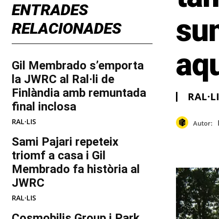
ENTRADES
sum
RELACIONADES
aq
Gil Membrado s’emporta
la JWRC al Ral·li de
Finlàndia amb remuntada
RAL·L
final inclosa
RAL·LIS
Autor:
Sami Pajari repeteix
triomf a casa i Gil
Membrado fa història al
JWRC
RAL·LIS
Cosmobilis Group i Park