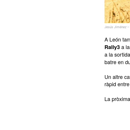
Jesús Jiménez 
A León tam
a la
Rally3
a la sorti
batre en du
Un altre ca
ràpid entre
La pròxima 