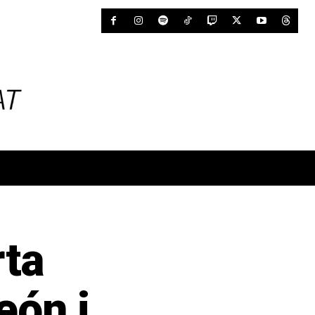
ta
eón i