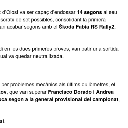
t d’Olost va ser capaç d’endossar
al seu
14 segons
cratx de set possibles, consolidant la primera
 van acabar segons amb el
,
Škoda Fabia RS Rally2
di en les dues primeres proves, van patir una sortida
qual va quedar neutralitzada.
per problemes mecànics als últims quilòmetres, el
, que van superar
tov
Francisco Dorado i Andrea
,
ca segon a la general provisional del campionat
.
al