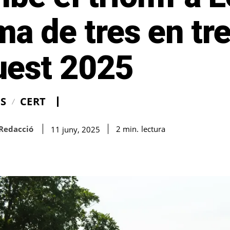
a de tres en tr
uest 2025
IS
CERT
Redacció
lectura
2
min.
11 juny, 2025