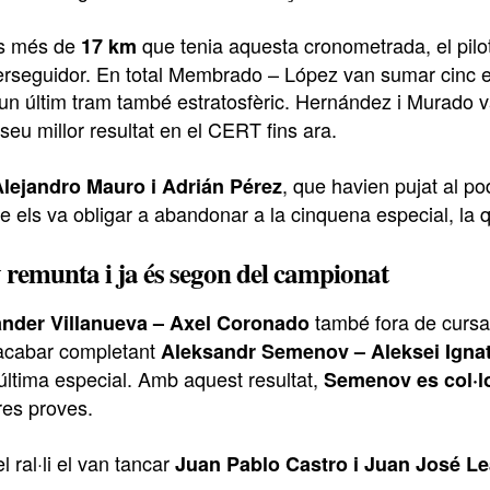
cs més de
que tenia aquesta cronometrada, el pilo
17 km
perseguidor. En total Membrado – López van sumar cinc es
 un últim tram també estratosfèric. Hernández i Murado
 seu millor resultat en el CERT fins ara.
, que havien pujat al po
lejandro Mauro i Adrián Pérez
e els va obligar a abandonar a la cinquena especial, la 
remunta i ja és segon del campionat
també fora de cursa 
nder Villanueva – Axel Coronado
 acabar completant
Aleksandr Semenov – Aleksei Igna
’última especial. Amb aquest resultat,
Semenov es col·lo
tres proves.
l ral·li el van tancar
Juan Pablo Castro i Juan José Le