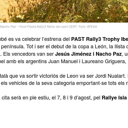
– Nacho Paz – Ford Fiesta Rally3 Reino de León CERT. Foto: RFEdA
bé es va celebrar l’estrena del
PAST Rally3 Trophy Ibe
 península. Tot i ser el debut de la copa a León, la llist
da. Els vencedors van ser
, 
Jesús Jiménez i Nacho Paz
el amb els argentins Juan Manuel i Laureano Griguera, re
talà que va sortir victoriós de Leon va ser Jordi Nualart. 
 els vehicles de la seva categoria emportant-se tots els 
cita serà en ple estiu, el 7, 8 i 9 d’agost, pel
Rallye Isl