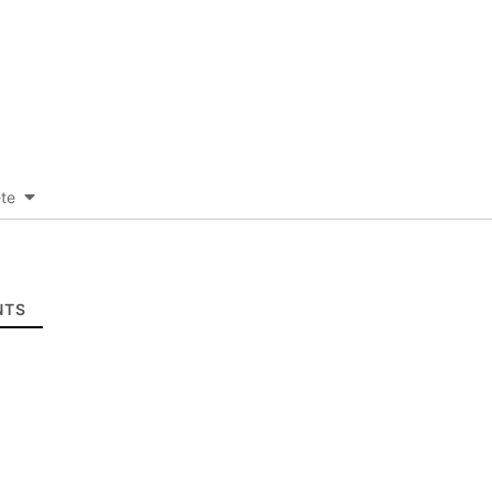
-te
TS