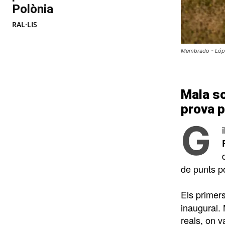
Polònia
RAL·LIS
Membrado - Lópe
Mala so
prova p
G
de punts p
Els primers
inaugural. 
reals, on v