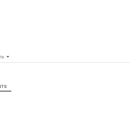
-te
TS