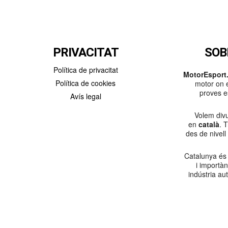
PRIVACITAT
SOB
Política de privacitat
MotorEsport.
Política de cookies
motor on e
proves es
Avís legal
Volem divu
en
català
. 
des de nivell
Catalunya és
i importà
indústria au