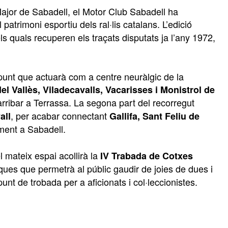
Major de Sabadell, el Motor Club Sabadell ha
 patrimoni esportiu dels ral·lis catalans. L’edició
els quals recuperen els traçats disputats ja l’any 1972,
a, punt que actuarà com a centre neuràlgic de la
del Vallès, Viladecavalls, Vacarisses i Monistrol de
rribar a Terrassa. La segona part del recorregut
, per acabar connectant
all
Gallifa, Sant Feliu de
ament a Sabadell.
l mateix espai acollirà la
IV Trabada de Cotxes
iques que permetrà al públic gaudir de joies de dues i
unt de trobada per a aficionats i col·leccionistes.