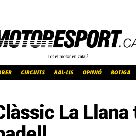
Tot el motor en català
RRER
CIRCUITS
RAL·LIS
OPINIÓ
BOTIGA
Clàssic La Llana 
badell