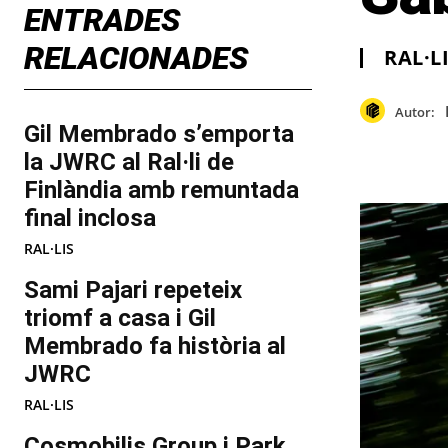
ENTRADES
RELACIONADES
RAL·L
Autor:
Gil Membrado s’emporta
la JWRC al Ral·li de
Finlàndia amb remuntada
final inclosa
RAL·LIS
Sami Pajari repeteix
triomf a casa i Gil
Membrado fa història al
JWRC
RAL·LIS
Cosmobilis Group i Park