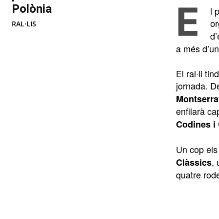
E
Polònia
l 
or
RAL·LIS
d’
a més d’un 
El ral·li t
jornada. D
Montserra
enfilarà c
Codines i
Un cop els 
,
Clàssics
quatre rode