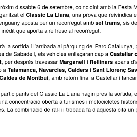
pròxim dissabte 6 de setembre, coincidint amb la Festa 
ganitzat el
, una prova que reivindica el
Classic La Llana
enguany aposta per un recorregut amb
, sis d
set trams
inèdit que aporta aire fresc al recorregut.
indrà la sortida i l’arribada al pàrquing del Parc Cataluny
es de Sabadell, els vehicles enllaçaran cap a
Castellar 
, per després travessar
abans d’a
t
Marganell i Rellinars
ap a
Talamanca, Navarcles, Calders i Sant Llorenç Sav
, amb retorn final a Castellar i tanc
 Caldes de Montbui
participants del Classic La Llana hagin pres la sortida, e
 una concentració oberta a turismes i motocicletes històr
s. La combinació de ral·li i trobada fa d’aquesta cita un p