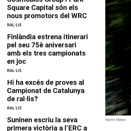
Square Capital són els
nous promotors del WRC
RAL·LIS
Finlàndia estrena itinerari
pel seu 75è aniversari
amb els tres campionats
en joc
RAL·LIS
Hi ha excés de proves al
Campionat de Catalunya
de ral·lis?
RAL·LIS
Suninen escriu la seva
Nacho Mateo
primera victòria a l’ERC a