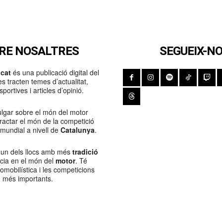
RE NOSALTRES
SEGUEIX-N
cat
és una publicació digital del
s tracten temes d’actualitat,
portives i articles d’opinió.
lgar sobre el món del motor
Tractar el món de la competició
 mundial a nivell de
Catalunya
.
 un dels llocs amb més
tradició
ncia en el món del
motor
. Té
tomobilística i les competicions
més importants.