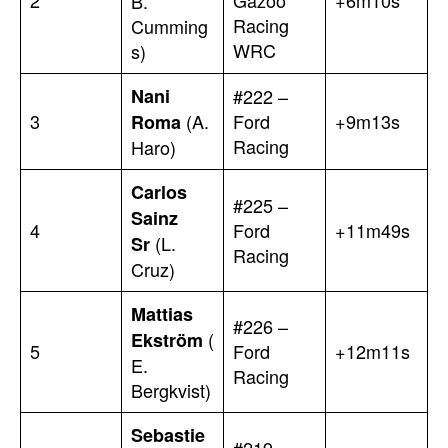
2
Gazoo
+6m10s
B.
Racing
Cumming
WRC
s)
Nani
#222 –
3
(A.
Ford
+9m13s
Roma
Racing
Haro)
Carlos
#225 –
Sainz
4
Ford
+11m49s
(L.
Sr
Racing
Cruz)
Mattias
#226 –
(
Ekström
5
Ford
+12m11s
E.
Racing
Bergkvist)
Sebastie