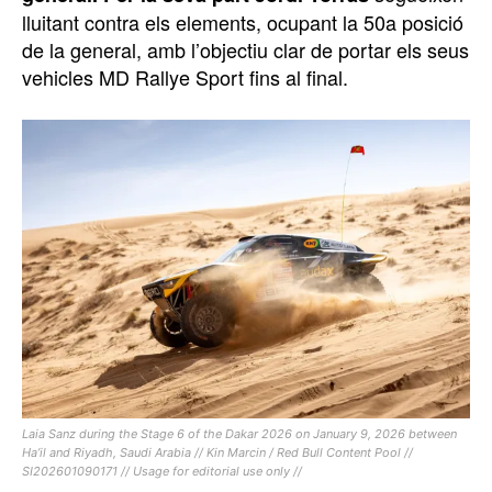
lluitant contra els elements, ocupant la 50a posició
de la general, amb l’objectiu clar de portar els seus
vehicles MD Rallye Sport fins al final.
Laia Sanz during the Stage 6 of the Dakar 2026 on January 9, 2026 between
Ha’il and Riyadh, Saudi Arabia // Kin Marcin / Red Bull Content Pool //
SI202601090171 // Usage for editorial use only //