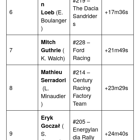
#219 –
n
The Dacia
6
+17m36s
(E.
Loeb
Sandrider
Boulanger
s
)
Mitch
#228 –
7
(
Ford
+21m49s
Guthrie
Racing
K. Walch)
Mathieu
#214 –
Century
Serradori
8
Racing
+23m29s
(L.
Factory
Minaudier
Team
)
Eryk
#205 –
(
Goczał
Energylan
9
+24m40s
S.
dia Rally