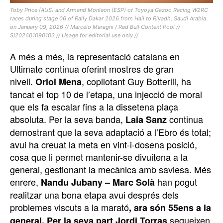
Toby Price (AUS) and Armand Monleon (ESP) of Toyoya Gazoo Racing W2RC
races during stage 06 of Rally Dakar 2026 from Hail to Riyadh, Saudi Arabia
on January 09, 2026 // Marcelo Maragni / Red Bull Content Pool //
SI202601090103 // Usage for editorial use only //
A més a més, la representació catalana en
Ultimate continua oferint mostres de gran
nivell.
, copilotant Guy Botterill, ha
Oriol Mena
tancat el top 10 de l’etapa, una injecció de moral
que els fa escalar fins a la dissetena plaça
absoluta. Per la seva banda,
continua
Laia Sanz
demostrant que la seva adaptació a l’Ebro és total;
avui ha creuat la meta en vint-i-dosena posició,
cosa que li permet mantenir-se divuitena a la
general, gestionant la mecànica amb saviesa. Més
enrere,
han pogut
Nandu Jubany – Marc Solà
realitzar una bona etapa avui després dels
problemes viscuts a la marató
, ara són 55ens a la
segueixen
general. Per la seva part
Jordi Torras