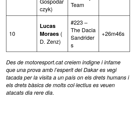
Gospodar
Team
czyk)
#223 –
Lucas
The Dacia
10
(
+26m46s
Moraes
Sandrider
D. Zenz)
s
Des de motoresport.cat creiem indigne i infame
que una prova amb l’esperit del Dakar es vegi
tacada per la visita a un país on els drets humans i
els drets bàsics de molts col·lectius es veuen
.
atacats dia rere dia
TOP 5 THIS WEEK