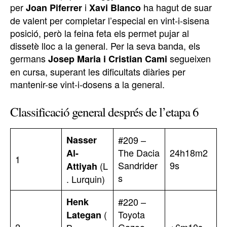
per
i
ha hagut de suar
Joan Piferrer
Xavi Blanco
de valent per completar l’especial en vint-i-sisena
posició, però la feina feta els permet pujar al
dissetè lloc a la general. Per la seva banda, els
germans
segueixen
Josep Maria i Cristian Cami
en cursa, superant les dificultats diàries per
mantenir-se vint-i-dosens a la general.
Classificació general després de l’etapa 6
Nasser
#209 –
The Dacia
24h18m2
Al-
1
Sandrider
9s
(L
Attiyah
s
. Lurquin)
Henk
#220 –
(
Toyota
Lategan