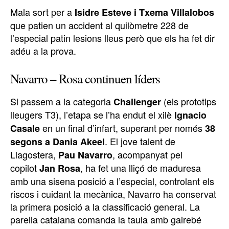
Mala sort per a
Isidre Esteve i Txema Villalobos
que patien un accident al quilòmetre 228 de
l’especial patin lesions lleus però que els ha fet dir
adéu a la prova.
Navarro – Rosa continuen líders
Si passem a la categoria
(els prototips
Challenger
lleugers T3), l’etapa se l’ha endut el xilè
Ignacio
en un final d’infart, superant per només
Casale
38
. El jove talent de
segons a Dania Akeel
Llagostera,
, acompanyat pel
Pau Navarro
copilot
, ha fet una lliçó de maduresa
Jan Rosa
amb una sisena posició a l’especial, controlant els
riscos i cuidant la mecànica, Navarro ha conservat
la primera posició a la classificació general. La
parella catalana comanda la taula amb gairebé