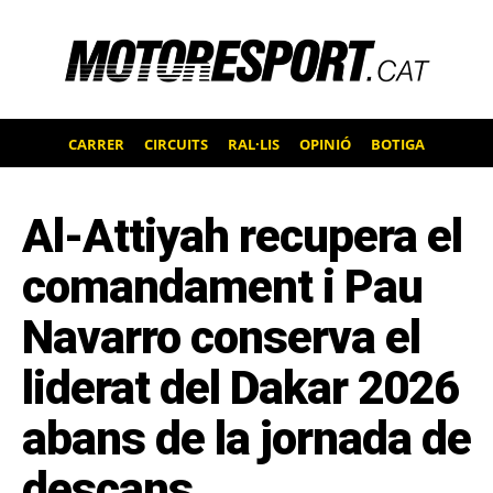
CARRER
CIRCUITS
RAL·LIS
OPINIÓ
BOTIGA
Al-Attiyah recupera el
comandament i Pau
Navarro conserva el
liderat del Dakar 2026
abans de la jornada de
descans