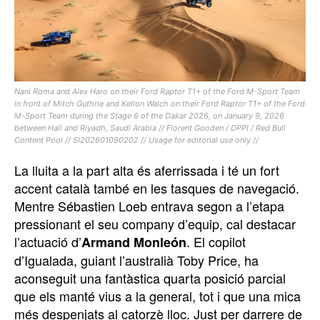
Nani Roma and Alex Haro on their Ford Raptor T1+ of the Ford M-Sport Team
in front of Mitch Guthrie and Kellon Walch on their Ford Raptor T1+ of the Ford
M-Sport Team during the Stage 6 of the Dakar 2026, on January 9, 2026
between Haïl and Riyadh, Saudi Arabia // Florent Gooden / DPPI / Red Bull
Content Pool // SI202601090202 // Usage for editorial use only //
La lluita a la part alta és aferrissada i té un fort
accent català també en les tasques de navegació.
Mentre Sébastien Loeb entrava segon a l’etapa
pressionant el seu company d’equip, cal destacar
l’actuació d’
. El copilot
Armand Monleón
d’Igualada, guiant l’australià Toby Price, ha
aconseguit una fantàstica quarta posició parcial
que els manté vius a la general, tot i que una mica
més despenjats al catorzè lloc. Just per darrere de