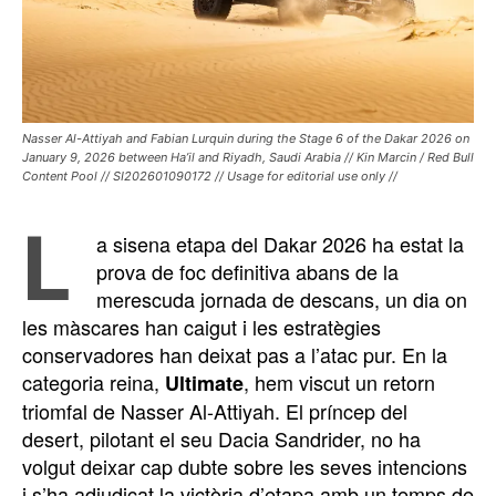
Nasser Al-Attiyah and Fabian Lurquin during the Stage 6 of the Dakar 2026 on
January 9, 2026 between Ha’il and Riyadh, Saudi Arabia // Kin Marcin / Red Bull
Content Pool // SI202601090172 // Usage for editorial use only //
L
a sisena etapa del Dakar 2026 ha estat la
prova de foc definitiva abans de la
merescuda jornada de descans, un dia on
les màscares han caigut i les estratègies
conservadores han deixat pas a l’atac pur. En la
categoria reina,
, hem viscut un retorn
Ultimate
triomfal de Nasser Al-Attiyah. El príncep del
desert, pilotant el seu Dacia Sandrider, no ha
volgut deixar cap dubte sobre les seves intencions
i s’ha adjudicat la victòria d’etapa amb un temps de