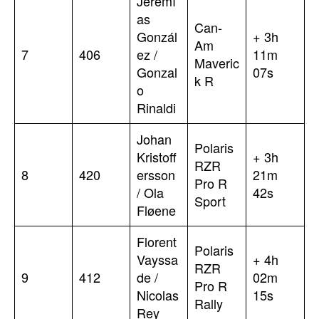
Jeremí
as
Can-
Gonzál
+ 3h
Am
7
406
ez /
11m
Maveric
Gonzal
07s
k R
o
Rinaldi
Johan
Polaris
Kristoff
+ 3h
RZR
8
420
ersson
21m
Pro R
/ Ola
42s
Sport
Fløene
Florent
Polaris
Vayssa
+ 4h
RZR
9
412
de /
02m
Pro R
Nicolas
15s
Rally
Rey