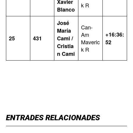
Xavier
k R
Blanco
José
Can-
María
Am
+16:36:
25
431
Cami /
Maveric
52
Cristia
k R
n Cami
TOP 5 THIS WEEK
ENTRADES RELACIONADES