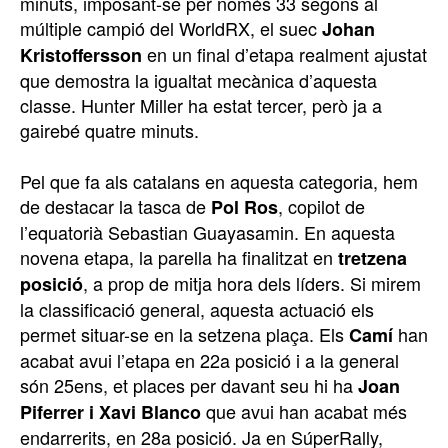
minuts, imposant-se per només 33 segons al
múltiple campió del WorldRX, el suec
Johan
en un final d’etapa realment ajustat
Kristoffersson
que demostra la igualtat mecànica d’aquesta
classe. Hunter Miller ha estat tercer, però ja a
gairebé quatre minuts.
Pel que fa als catalans en aquesta categoria, hem
de destacar la tasca de
, copilot de
Pol Ros
l’equatorià Sebastian Guayasamin. En aquesta
novena etapa, la parella ha finalitzat en
tretzena
, a prop de mitja hora dels líders. Si mirem
posició
la classificació general, aquesta actuació els
permet situar-se en la setzena plaça. Els
han
Camí
acabat avui l’etapa en 22a posició i a la general
són 25ens, et places per davant seu hi ha
Joan
que avui han acabat més
Piferrer i Xavi Blanco
endarrerits, en 28a posició. Ja en SúperRally,