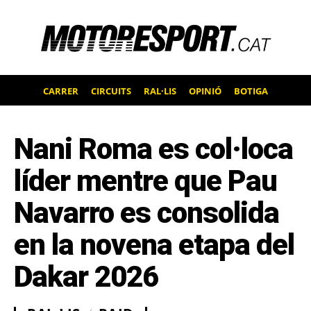
CARRER
CIRCUITS
RAL·LIS
OPINIÓ
BOTIGA
Nani Roma es col·loca
líder mentre que Pau
Navarro es consolida
en la novena etapa del
Dakar 2026