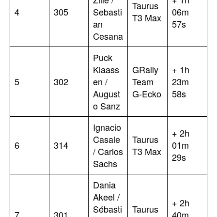
Taurus
4
305
Sebasti
06m
T3 Max
an
57s
Cesana
Puck
Klaass
GRally
+ 1h
5
302
en /
Team
23m
August
G-Ecko
58s
o Sanz
Ignacio
+ 2h
Casale
Taurus
6
314
01m
/ Carlos
T3 Max
29s
Sachs
Dania
Akeel /
+ 2h
Sébasti
Taurus
7
301
40m