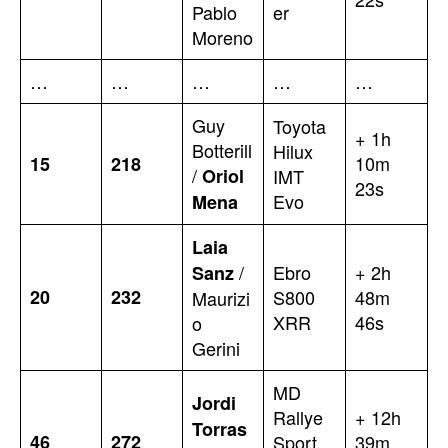
Pablo
er
Moreno
…
…
…
…
…
Guy
Toyota
+ 1h
Botterill
Hilux
10m
15
218
/
Oriol
IMT
23s
Evo
Mena
Laia
/
Ebro
+ 2h
Sanz
20
232
S800
48m
Maurizi
XRR
46s
o
Gerini
MD
Jordi
Rallye
+ 12h
Torras
46
272
Sport
39m