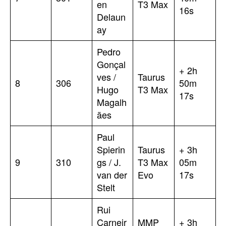
en
T3 Max
16s
Delaun
ay
Pedro
Gonçal
+ 2h
ves /
Taurus
8
306
50m
Hugo
T3 Max
17s
Magalh
ães
Paul
Spierin
Taurus
+ 3h
9
310
gs / J.
T3 Max
05m
van der
Evo
17s
Stelt
Rui
Carneir
MMP
+ 3h