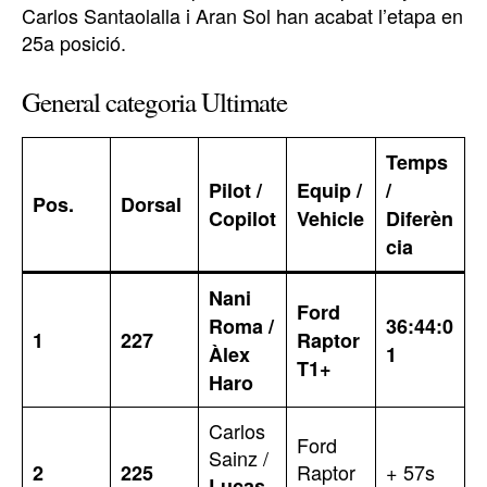
Carlos Santaolalla i Aran Sol han acabat l’etapa en
25a posició.
General categoria Ultimate
Temps
Pilot /
Equip /
/
Pos.
Dorsal
Copilot
Vehicle
Diferèn
cia
Nani
Ford
Roma /
36:44:0
1
227
Raptor
Àlex
1
T1+
Haro
Carlos
Ford
Sainz /
Raptor
+ 57s
2
225
Lucas