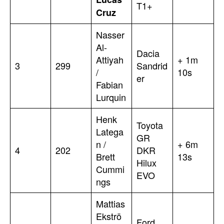
T1+
Cruz
Nasser
Al-
Dacia
Attiyah
+ 1m
3
299
Sandrid
/
10s
er
Fabian
Lurquin
Henk
Toyota
Latega
GR
n /
+ 6m
4
202
DKR
Brett
13s
Hilux
Cummi
EVO
ngs
Mattias
Ekströ
Ford