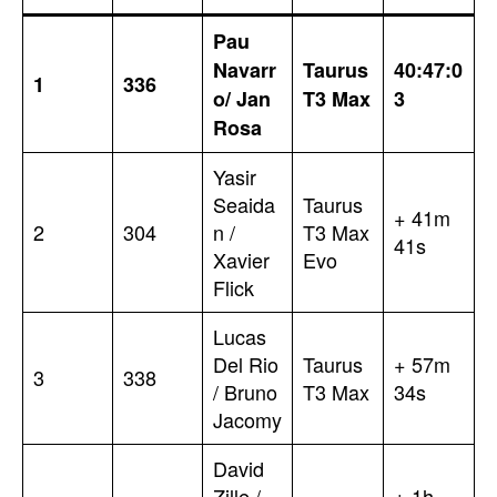
Pau
Navarr
Taurus
40:47:0
1
336
o/ Jan
T3 Max
3
Rosa
Yasir
Seaida
Taurus
+ 41m
2
304
n /
T3 Max
41s
Xavier
Evo
Flick
Lucas
Del Rio
Taurus
+ 57m
3
338
/ Bruno
T3 Max
34s
Jacomy
David
Zille /
+ 1h