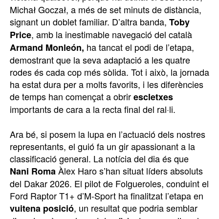
Michał Goczał, a més de set minuts de distància,
signant un doblet familiar. D’altra banda,
Toby
, amb la inestimable navegació del català
Price
ha tancat el podi de l’etapa,
Armand Monleón,
demostrant que la seva adaptació a les quatre
rodes és cada cop més sòlida. Tot i això, la jornada
ha estat dura per a molts favorits, i les diferències
de temps han començat a obrir
escletxes
importants de cara a la recta final del ral·li.
Ara bé, si posem la lupa en l’actuació dels nostres
representants, el guió fa un gir apassionant a la
classificació general. La notícia del dia és que
Àlex Haro s’han situat líders absoluts
Nani Roma
del Dakar 2026. El pilot de Folgueroles, conduint el
Ford Raptor T1+ d’M-Sport ha finalitzat l’etapa en
, un resultat que podria semblar
vuitena posició