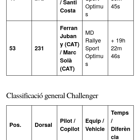
/ Santi
Optimu
45s
Costa
s
Ferran
MD
Juban
Rallye
+ 19h
y (CAT)
Sport
22m
53
231
/ Marc
Optimu
46s
Solà
s
(CAT)
Classificació general Challenger
Temps
Pilot /
Equip /
/
Pos.
Dorsal
Copilot
Vehicle
Diferèn
cia