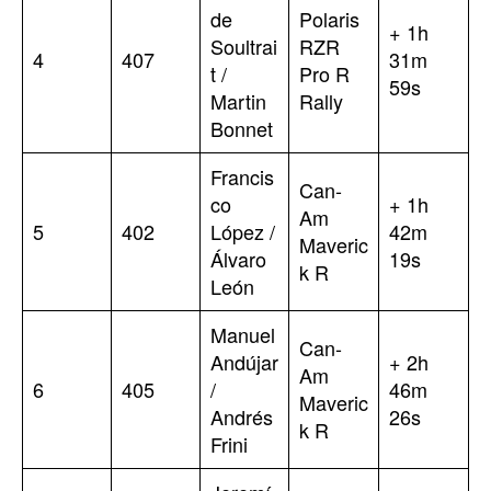
de
Polaris
+ 1h
Soultrai
RZR
4
407
31m
t /
Pro R
59s
Martin
Rally
Bonnet
Francis
Can-
co
+ 1h
Am
5
402
López /
42m
Maveric
Álvaro
19s
k R
León
Manuel
Can-
Andújar
+ 2h
Am
6
405
/
46m
Maveric
Andrés
26s
k R
Frini