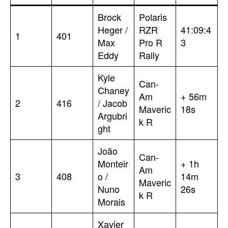
Brock
Polaris
Heger /
RZR
41:09:4
1
401
Max
Pro R
3
Eddy
Rally
Kyle
Can-
Chaney
Am
+ 56m
2
416
/ Jacob
Maveric
18s
Argubri
k R
ght
João
Can-
Monteir
+ 1h
Am
3
408
o /
14m
Maveric
Nuno
26s
k R
Morais
Xavier