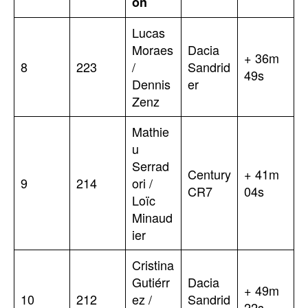
ón
Lucas
Moraes
Dacia
+ 36m
8
223
/
Sandrid
49s
Dennis
er
Zenz
Mathie
u
Serrad
Century
+ 41m
9
214
ori /
CR7
04s
Loïc
Minaud
ier
Cristina
Gutiérr
Dacia
+ 49m
10
212
ez /
Sandrid
22s