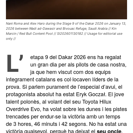
Nani Roma and Alex Haro during the Stage 9 of the Dakar 2026 on January 13,
2026 between Wadi ad-Dawasir and Bivouac Refuge, Saudi Arabia // Kin
Marcin / Red Bull Content Pool // SI202601130182 // Usage for editorial use
only //
L’
etapa 9 del Dakar 2026 ens ha regalat
un gran dia per als pilots de casa nostra,
ja que hem viscut com dos equips
integrament catalans es col·locaven líders de la
prova. Si parlem purament de l’especial d’avui, el
protagonista absolut ha estat Eryk Goczał. El jove
talent polonès, al volant del seu Toyota Hilux
Overdrive Evo, ha volat sobre les dunes i les pistes
trencades per endur-se la victòria amb un temps
de 3 hores, 46 minuts i 42 segons. No ha estat una
victòria qualsevol, perquè ha deixat el
,
seu oncle