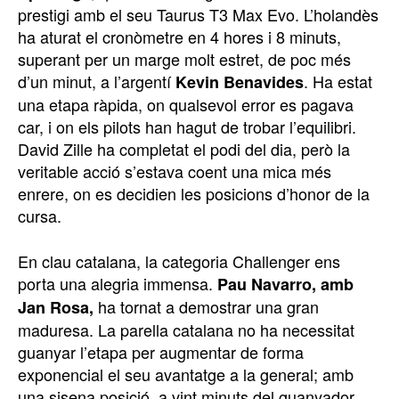
prestigi amb el seu Taurus T3 Max Evo. L’holandès
ha aturat el cronòmetre en 4 hores i 8 minuts,
superant per un marge molt estret, de poc més
d’un minut, a l’argentí
. Ha estat
Kevin Benavides
una etapa ràpida, on qualsevol error es pagava
car, i on els pilots han hagut de trobar l’equilibri.
David Zille ha completat el podi del dia, però la
veritable acció s’estava coent una mica més
enrere, on es decidien les posicions d’honor de la
cursa.
En clau catalana, la categoria Challenger ens
porta una alegria immensa.
Pau Navarro, amb
ha tornat a demostrar una gran
Jan Rosa,
maduresa. La parella catalana no ha necessitat
guanyar l’etapa per augmentar de forma
exponencial el seu avantatge a la general; amb
una sisena posició, a vint minuts del guanyador,