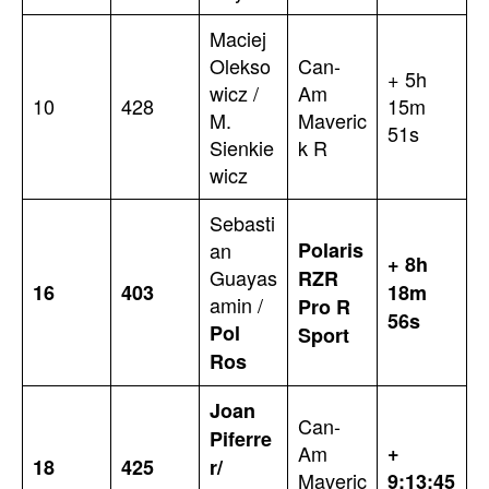
Maciej
Olekso
Can-
+ 5h
wicz /
Am
10
428
15m
M.
Maveric
51s
Sienkie
k R
wicz
Sebasti
an
Polaris
+ 8h
Guayas
RZR
16
403
18m
amin /
Pro R
56s
Pol
Sport
Ros
Joan
Can-
Piferre
Am
+
18
425
r/
Maveric
9:13:45