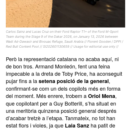
Carlos Sainz and Lucas Cruz on their Ford Raptor T1+ of the Ford M-Sport
Team during the Stage 9 of the Dakar 2026, on January 13, 2026 between
Wadi Ad-Dawasir and Bivouac Refuge, Saudi Arabia // Florent Gooden / DPPI /
Red Bull Content Pool // SI202601130659 // Usage for editorial use only //
Però la representació catalana no acaba aquí, ni
de bon tros. Armand Monleón, fent una feina
impecable a la dreta de Toby Price, ha aconseguit
pujar fins a la
,
setena posició de la general
confirmant-se com un dels copilots més en forma
del moment. Més enrere, trobem a
,
Oriol Mena
que copilotant per a Guy Botterill, s’ha situat en
una meritòria quinzena posició general després
d’acabar tretzè a l’etapa. Tanmateix, no tot han
estat flors i violes, ja que
ha patit de
Laia Sanz