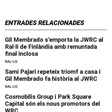
TOP 5 THIS WEEK
ENTRADES RELACIONADES
Gil Membrado s’emporta la JWRC al
Ral·li de Finlàndia amb remuntada
final inclosa
RAL·LIS
Sami Pajari repeteix triomf a casa i
Gil Membrado fa història al JWRC
RAL·LIS
Cosmobilis Group i Park Square
Capital són els nous promotors del
WRC