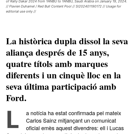
of Rally Dakar 2024 from YANBU to YANBU, Saudi Arabia on January 19, 2024.
// Flavien Duhamel / Red Bull Content Pool // SI202401190172 // Usage for
editorial use only //
La històrica dupla dissol la seva
aliança després de 15 anys,
quatre títols amb marques
diferents i un cinquè lloc en la
seva última participació amb
Ford.
L
a notícia ha estat confirmada pel mateix
Carlos Sainz mitjançant un comunicat
oficial emès aquest divendres: ell i Lucas