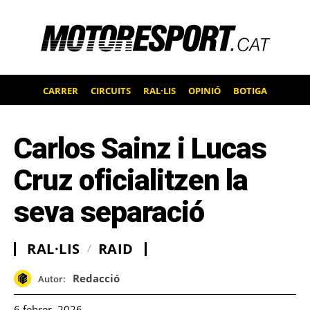
CARRER
CIRCUITS
RAL·LIS
OPINIÓ
BOTIGA
Carlos Sainz i Lucas
Cruz oficialitzen la
seva separació
RAL·LIS
RAID
Redacció
Autor:
6 febrer, 2026