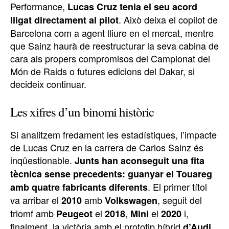
Performance,
Lucas Cruz tenia el seu acord
. Això deixa el copilot de
lligat directament al pilot
Barcelona com a agent lliure en el mercat, mentre
que Sainz haurà de reestructurar la seva cabina de
cara als propers compromisos del Campionat del
Món de Raids o futures edicions del Dakar, si
decideix continuar.
Les xifres d’un binomi històric
Si analitzem fredament les estadístiques, l’impacte
de Lucas Cruz en la carrera de Carlos Sainz és
inqüestionable.
Junts han aconseguit una fita
tècnica sense precedents: guanyar el Touareg
. El primer títol
amb quatre fabricants diferents
va arribar el
amb
, seguit del
2010
Volkswagen
triomf amb
el
,
el
i,
Peugeot
2018
Mini
2020
finalment, la victòria amb el prototip híbrid
d’Audi