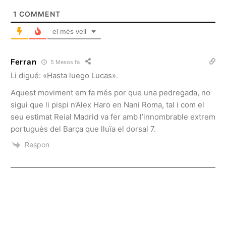
1
COMMENT
el més vell
Ferran
5 Mesos fa
Li digué: «Hasta luego Lucas».
Aquest moviment em fa més por que una pedregada, no
sigui que li pispi n’Alex Haro en Nani Roma, tal i com el
seu estimat Reial Madrid va fer amb l’innombrable extrem
portuguès del Barça que lluïa el dorsal 7.
Respon