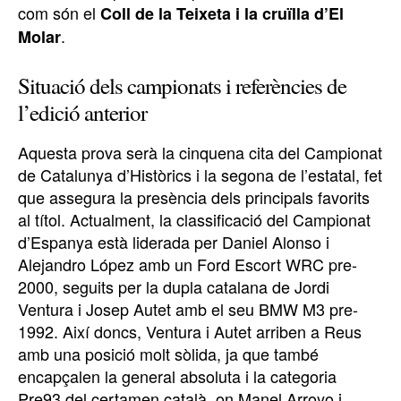
com són el
Coll de la Teixeta i la cruïlla d’El
.
Molar
Situació dels campionats i referències de
l’edició anterior
Aquesta prova serà la cinquena cita del Campionat
de Catalunya d’Històrics i la segona de l’estatal, fet
que assegura la presència dels principals favorits
al títol. Actualment, la classificació del Campionat
d’Espanya està liderada per Daniel Alonso i
Alejandro López amb un Ford Escort WRC pre-
2000, seguits per la dupla catalana de Jordi
Ventura i Josep Autet amb el seu BMW M3 pre-
1992. Així doncs, Ventura i Autet arriben a Reus
amb una posició molt sòlida, ja que també
encapçalen la general absoluta i la categoria
Pre93 del certamen català, on Manel Arroyo i