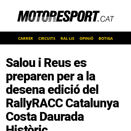
CARRER
CIRCUITS
RAL·LIS
OPINIÓ
BOTIGA
Salou i Reus es
preparen per a la
desena edició del
RallyRACC Catalunya
Costa Daurada
Històric