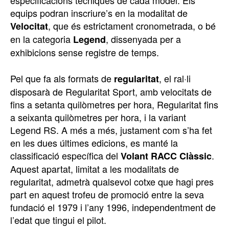
especificacions tècniques de cada model. Els
equips podran inscriure’s en la modalitat de
, que és estrictament cronometrada, o bé
Velocitat
en la categoria
, dissenyada per a
Legend
exhibicions sense registre de temps.
Pel que fa als formats de
, el ral·li
regularitat
disposarà de Regularitat Sport, amb velocitats de
fins a setanta quilòmetres per hora, Regularitat fins
a seixanta quilòmetres per hora, i la variant
Legend RS. A més a més, justament com s’ha fet
en les dues últimes edicions, es manté la
classificació específica del
.
Volant RACC Clàssic
Aquest apartat, limitat a les modalitats de
regularitat, admetrà qualsevol cotxe que hagi pres
part en aquest trofeu de promoció entre la seva
fundació el 1979 i l’any 1996, independentment de
l’edat que tingui el pilot.