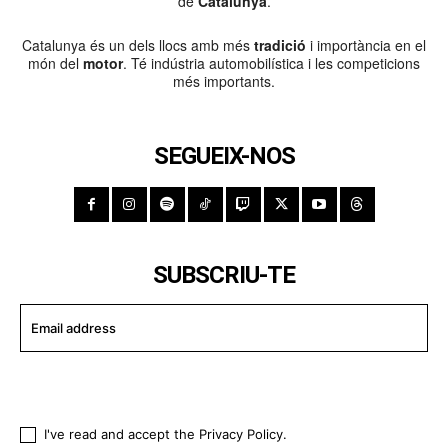
de
Catalunya
.
Catalunya és un dels llocs amb més
tradició
i importància en el
món del
motor
. Té indústria automobilística i les competicions
més importants.
SEGUEIX-NOS
SUBSCRIU-TE
I WANT IN
I've read and accept the
Privacy Policy
.