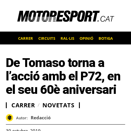
CARRER
CIRCUITS
RAL·LIS
OPINIÓ
BOTIGA
De Tomaso torna a
l’acció amb el P72, en
el seu 60è aniversari
CARRER
NOVETATS
Redacció
Autor:
30 octubre, 2019