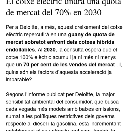
El cotxe elèctric tindrà una quota
de mercat del 70% en 2030
Per a Deloitte, a més, aquest creixement del cotxe
elèctric repercutirà en una
guany de quota de
mercat sobretot enfront dels cotxes híbrids
. Al
, la consulta espera que el
endollables
2030
cotxe 100% elèctric acumuli ja ni més ni menys
que un
. I,
70 per cent de les vendes del mercat
quins són els factors d’aquesta acceleració ja
imparable?
Segons l’informe publicat per Deloitte, la major
sensibilitat ambiental del consumidor, que busca
cada vegada més models amb baixes emissions,
sumat a les polítiques restrictives dels governs
respecte al dièsel i la gasolina, està incrementant
notablement el seu atractiu tant com, també, la