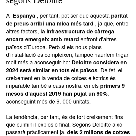
A
, per tant, pot ser que aquesta
Espanya
paritat
, ja que, entre
de preus arribi una mica més tard
altres factors,
la infraestructura de càrrega
enfront d’altres
encara emergeix amb retard
països d’Europa. Però si els nous plans
d’instal·lació es compleixen, tampoc hauríem trigar
molt més a aconseguir-ho:
Deloitte considera en
. De fet, el
2024 serà similar en tots els països
creixement en la venda de cotxes elèctrics és
imparable també a casa nostra: en els
primers 9
,
mesos d’aquest 2019 han pujat un 90%
aconseguint més de 9. 000 unitats.
La tendència, per tant, és de fort creixement fins
que culmini l’explosió final. Segons Deloitte això
passarà pràcticament ja,
dels 2 milions de cotxes