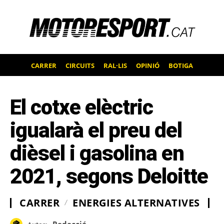
CARRER
CIRCUITS
RAL·LIS
OPINIÓ
BOTIGA
El cotxe elèctric
igualarà el preu del
dièsel i gasolina en
2021, segons Deloitte
CARRER
ENERGIES ALTERNATIVES