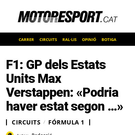
CARRER
CIRCUITS
RAL·LIS
OPINIÓ
BOTIGA
F1: GP dels Estats
Units Max
Verstappen: «Podria
haver estat segon …»
CIRCUITS
FÓRMULA 1