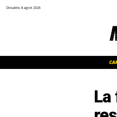
Dissabte, 8 agost 2026
CA
La
TOP 5 THIS WEEK
res