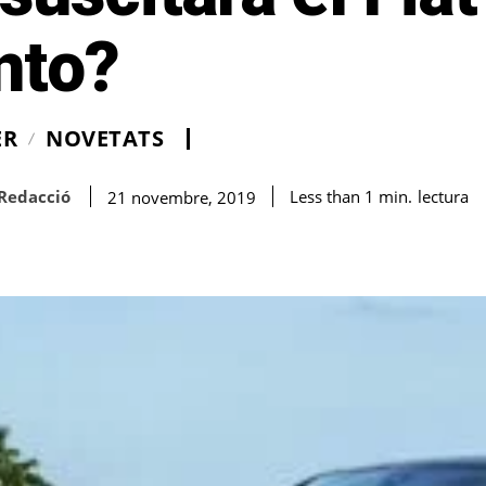
nto?
ER
NOVETATS
Redacció
lectura
Less than 1
min.
21 novembre, 2019