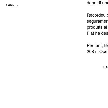
donar-li un
CARRER
Recordeu 
segurament
produïts al
Fiat ha des
Per tant, t
208 i l’Ope
TAGS
FIA