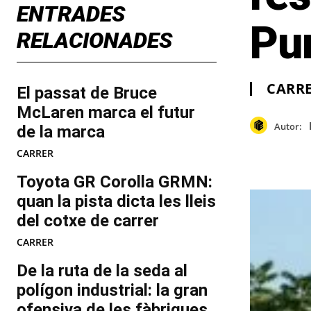
ENTRADES
Pu
RELACIONADES
CARR
El passat de Bruce
McLaren marca el futur
Autor:
de la marca
CARRER
Toyota GR Corolla GRMN:
quan la pista dicta les lleis
del cotxe de carrer
CARRER
De la ruta de la seda al
polígon industrial: la gran
ofensiva de les fàbriques