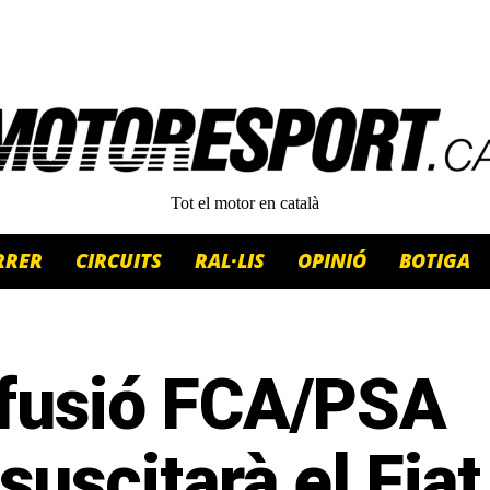
Tot el motor en català
RRER
CIRCUITS
RAL·LIS
OPINIÓ
BOTIGA
 fusió FCA/PSA
suscitarà el Fiat