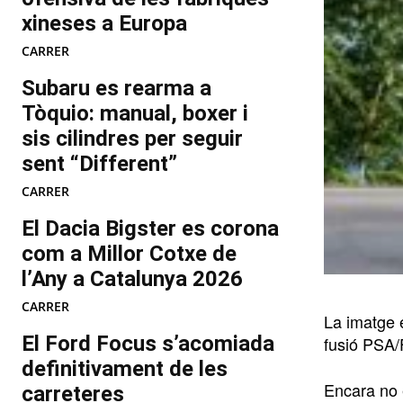
xineses a Europa
CARRER
Subaru es rearma a
Tòquio: manual, boxer i
sis cilindres per seguir
sent “Different”
CARRER
El Dacia Bigster es corona
com a Millor Cotxe de
l’Any a Catalunya 2026
CARRER
La imatge é
El Ford Focus s’acomiada
fusió PSA/F
definitivament de les
Encara no 
carreteres